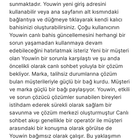
sunmaktadır. Youwin yeni giriş adresini
kullanabilir veya ana sayfanın alt kısmındaki
bağlantıya ve düğmeye tıklayarak kendi kalıcı
bahisinizi oluşturabilirsiniz. Çoğu kullanıcının
Youwin canlı bahis güncellemesini herhangi bir
sorun yaşamadan kullanmaya devam
edebileceğini hatırlatmak isteriz Yeni bir müşteri
olan Youwin bir sorunla karşılaştı ve şu anda
öncelikli olarak canlı sohbet yoluyla bir çözüm
bekliyor. Marka, talihsiz durumlarına çözüm
bulan müşterileriyle güçlü bir bağ kurdu. Müşteri
ve marka güçlü bir bağı paylaşıyor. Youwin, etkili
ve sorun çözücü çözümler sunabilen bireyleri
istihdam ederek sürekli olarak sağlam bir
savunma ve çözüm merkezi oluşturmuştur Canlı
sohbet akışı genellikle bir operatör ile müşteri
arasındaki bir konuşma olarak görülse de
Youwin bağımsız olarak çalışır. Bu yaklaşımın