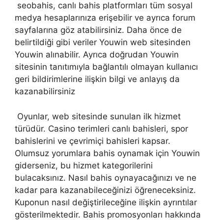
seobahis, canlı bahis platformları tüm sosyal
medya hesaplarınıza erişebilir ve ayrıca forum
sayfalarına göz atabilirsiniz. Daha önce de
belirtildiği gibi veriler Youwin web sitesinden
Youwin alınabilir. Ayrıca doğrudan Youwin
sitesinin tanıtımıyla bağlantılı olmayan kullanıcı
geri bildirimlerine ilişkin bilgi ve anlayış da
kazanabilirsiniz
Oyunlar, web sitesinde sunulan ilk hizmet
türüdür. Casino terimleri canlı bahisleri, spor
bahislerini ve çevrimiçi bahisleri kapsar.
Olumsuz yorumlara bahis oynamak için Youwin
giderseniz, bu hizmet kategorilerini
bulacaksınız. Nasıl bahis oynayacağınızı ve ne
kadar para kazanabileceğinizi öğreneceksiniz.
Kuponun nasıl değiştirileceğine ilişkin ayrıntılar
gösterilmektedir. Bahis promosyonları hakkında