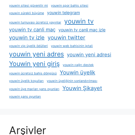
youwin sitesi güvenilir mi
youwin spor bahis sitesi
youwin telegram
youwin sürekli büyüme
youwin tv
youwin turnuvası ücretsiz yayınlar
youwin tv canli maç
youwin tv canli maç izle
youwin tv izle
youwin twitter
youwin vip üyelik ödülleri
youwin web bahisinin iptali
youwin yeni adres
youwin yeni adresi
Youwin yeni giriş
youwin çağrı destek
Youwin üyelik
youwin ücretsiz bahis döngüsü
youwin üyelik koşulları
youwin üyeliğinin sonlandırılması
Youwin Şikayet
youwin üye maçları şans oyunları
youwin şans oyunları
Arşivler