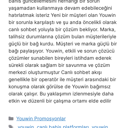
bahis güncellemesini herhangi bir sorun
yaşamadan kullanmaya devam edebileceğini
hatırlatmak isteriz Yeni bir müşteri olan Youwin
bir sorunla karşılaştı ve şu anda öncelikli olarak
canlı sohbet yoluyla bir çözüm bekliyor. Marka,
talihsiz durumlarına çözüm bulan müşterileriyle
güçlü bir bağ kurdu. Müşteri ve marka güçlü bir
bağı paylaşıyor. Youwin, etkili ve sorun çözücü
çözümler sunabilen bireyleri istihdam ederek
sürekli olarak sağlam bir savunma ve çözüm
merkezi oluşturmuştur Canlı sohbet akışı
genellikle bir operatör ile müşteri arasındaki bir
konuşma olarak görülse de Youwin bağımsız
olarak çalışır. Bu yaklaşımın izlenmesiyle daha
etkin ve düzenli bir çalışma ortamı elde edilir
Kategoriler
Youwin Promosyonlar
Etiketler
youwin, canlı bahis platformları
,
youwin