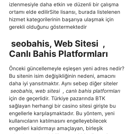
izlenmesiyle daha etkin ve düzenli bir çalışma
ortamı elde edilirSite lisansı, burada listelenen
hizmet kategorilerinin başarıya ulaşmak için
gerekli olduğunu göstermektedir
seobahis, Web Sitesi ,
Canlı Bahis Platformları
Önceki güncellemeyle eşleşen yeni adres nedir?
Bu sitenin isim değişikliğinin nedeni, amacını
daha iyi yansıtmaktır. Aynı sebep diğer siteler
seobahis, web sitesi , canlı bahis platformları
için de geçerlidir. Türkiye pazarında BTK
sağlayan herhangi bir casino sitesi girişte bu
engellerle karşılaşmaktadır. Bu yöntem, yeni
kullanıcıların katılmasını engelleyebilecek
engelleri kaldırmayı amaçlayan, birleşik