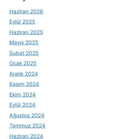
Haziran 2026
Eylül 2025
Haziran 2025
Mayıs 2025
Şubat 2025
Ocak 2025
Aralık 2024
Kasım 2024
Ekim 2024
Eylül 2024
Ağustos 2024
Temmuz 2024
Haziran 2024