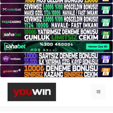
İçeriğe
atla
Menü