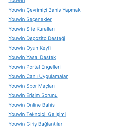
Youwin
Youwin Çevrimiçi Bahis Yapmak
Youwin Seçenekler
Youwin Site Kuralları
Youwin Depozito Desteği
Youwin Oyun Keyfi
Youwin Yasal Destek
Youwin Portal Engelleri
Youwin Canlı Uygulamalar
Youwin Spor Maçları
Youwin Erişim Sorunu
Youwin Online Bahis
Youwin Teknoloji Gelişimi
Youwin Giriş Bağlantıları