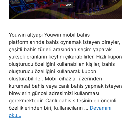
Youwin altyapı Youwin mobil bahis
platformlarında bahis oynamak isteyen bireyler,
çeşitli bahis türleri arasından seçim yaparak
yüksek oranların keyfini çıkarabilirler. Hızlı kupon
oluşturucu özelliğini kullanabilen kişiler, bahis
oluşturucu özelliğini kullanarak kupon
oluşturabilirler. Mobil cihazlar üzerinden
kurumsal bahis veya canlı bahis yapmak isteyen
bireylerin güncel adresimizi kullanması
gerekmektedir. Canlı bahis sitesinin en önemli
özelliklerinden biri, kullanıcıların …
Devamını
oku…