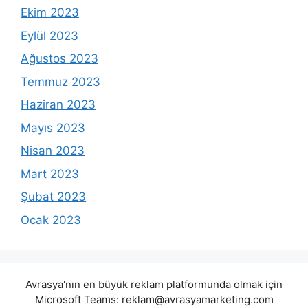
Ekim 2023
Eylül 2023
Ağustos 2023
Temmuz 2023
Haziran 2023
Mayıs 2023
Nisan 2023
Mart 2023
Şubat 2023
Ocak 2023
Avrasya'nın en büyük reklam platformunda olmak için
Microsoft Teams:
reklam@avrasyamarketing.com