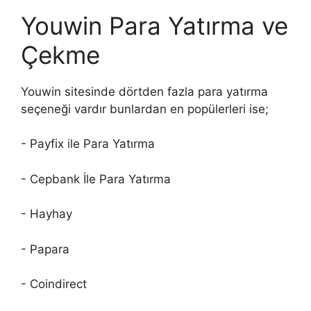
Youwin Para Yatırma ve
Çekme
Youwin sitesinde dörtden fazla para yatırma
seçeneği vardır bunlardan en popülerleri ise;
- Payfix ile Para Yatırma
- Cepbank İle Para Yatırma
- Hayhay
- Papara
- Coindirect