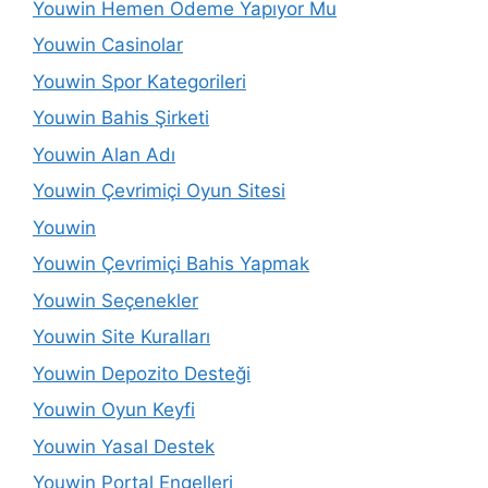
Youwin Hemen Ödeme Yapıyor Mu
Youwin Casinolar
Youwin Spor Kategorileri
Youwin Bahis Şirketi
Youwin Alan Adı
Youwin Çevrimiçi Oyun Sitesi
Youwin
Youwin Çevrimiçi Bahis Yapmak
Youwin Seçenekler
Youwin Site Kuralları
Youwin Depozito Desteği
Youwin Oyun Keyfi
Youwin Yasal Destek
Youwin Portal Engelleri