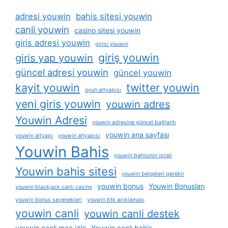
adresi youwin
bahis sitesi youwin
canli youwin
casino sitesi youwin
giris adresi youwin
girisi youwin
giriş youwin
giris yap youwin
güncel adresi youwin
güncel youwin
kayit youwin
twitter youwin
oyun altyapısı
yeni giris youwin
youwin adres
Youwin Adresi
youwin adresine güncel bağlantı
youwin ana sayfası
youwin altyapı
youwin altyapısı
Youwin Bahis
youwin bahisinin i̇ptali
Youwin bahis sitesi
youwin belgeleri gerekir
youwin bonus
Youwin Bonusları
youwin blackjack canlı casino
youwin bonus seçenekleri
youwin btk açıklaması
youwin canli
youwin canli destek
youwin canli maç izle
Youwin canlı bahis