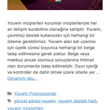
Youwin müşterileri kurumlar müşterileriyle her
an iletişim kurabilme olanağına sahiptir. Youwin,
çevrimiçi destek kullanıcıları için herhangi bir
ödeme gerektirmez. Youwin alan adı uzantısı
için üyelik süresi boyunca herhangi bir belge
talep edilmesine gerek yoktur. Belge veya
makbuz ancak olumsuz sonuçlanma ihtimali
olan durumlarda talep edilmelidir. Oyun içeriği
ve kontroller de dahil olmak üzere sitede yer …
Devamını oku…
Kategoriler
Youwin Promosyonlar
Etiketler
güncel adresi youwin
,
youwin destek hattı
,
youwin müşterileri