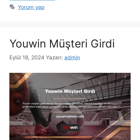
Yorum yap
Youwin Müşteri Girdi
Eylül 18, 2024
Yazarı:
admin