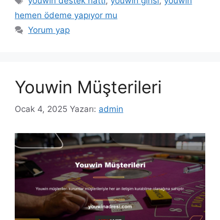
youwin destek hattı
,
youwin girisi
,
youwin
hemen ödeme yapıyor mu
Yorum yap
Youwin Müşterileri
Ocak 4, 2025
Yazarı:
admin