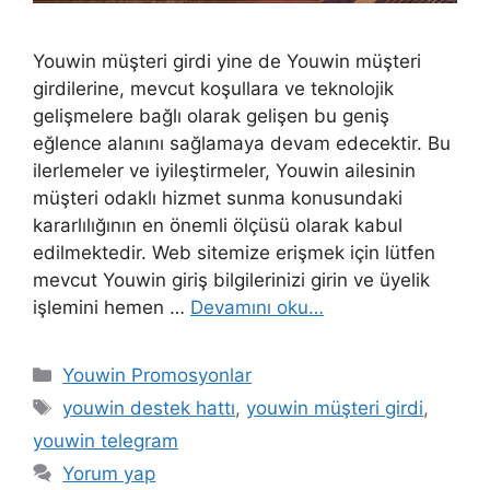
Youwin müşteri girdi yine de Youwin müşteri
girdilerine, mevcut koşullara ve teknolojik
gelişmelere bağlı olarak gelişen bu geniş
eğlence alanını sağlamaya devam edecektir. Bu
ilerlemeler ve iyileştirmeler, Youwin ailesinin
müşteri odaklı hizmet sunma konusundaki
kararlılığının en önemli ölçüsü olarak kabul
edilmektedir. Web sitemize erişmek için lütfen
mevcut Youwin giriş bilgilerinizi girin ve üyelik
işlemini hemen …
Devamını oku…
Kategoriler
Youwin Promosyonlar
Etiketler
youwin destek hattı
,
youwin müşteri girdi
,
youwin telegram
Yorum yap