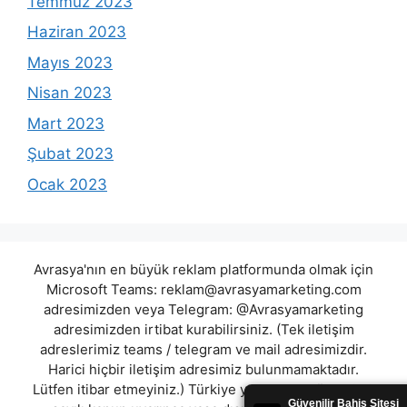
Temmuz 2023
Haziran 2023
Mayıs 2023
Nisan 2023
Mart 2023
Şubat 2023
Ocak 2023
Avrasya'nın en büyük reklam platformunda olmak için
Microsoft Teams:
reklam@avrasyamarketing.com
adresimizden veya Telegram: @Avrasyamarketing
adresimizden irtibat kurabilirsiniz. (Tek iletişim
adreslerimiz teams / telegram ve mail adresimizdir.
Harici hiçbir iletişim adresimiz bulunmamaktadır.
Lütfen itibar etmeyiniz.) Türkiye yasalarına göre 7258