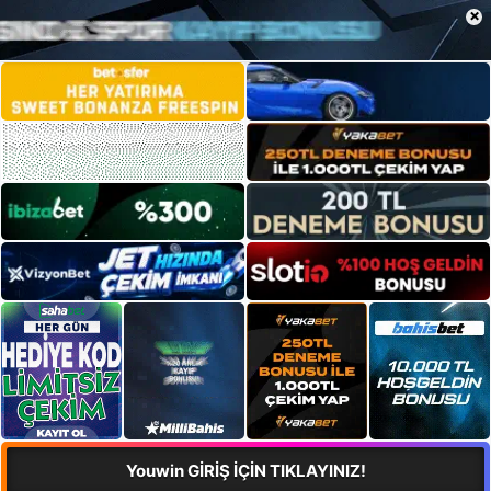
×
Youwin GİRİŞ İÇİN TIKLAYINIZ!