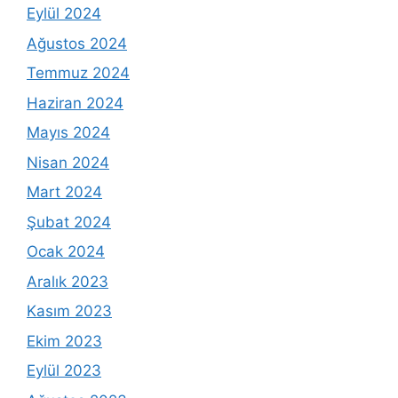
Eylül 2024
Ağustos 2024
Temmuz 2024
Haziran 2024
Mayıs 2024
Nisan 2024
Mart 2024
Şubat 2024
Ocak 2024
Aralık 2023
Kasım 2023
Ekim 2023
Eylül 2023