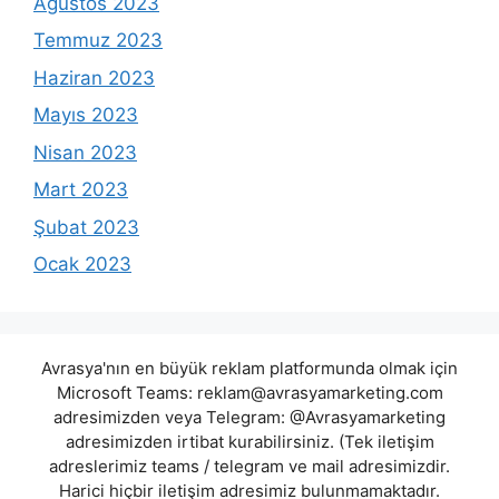
Ağustos 2023
Temmuz 2023
Haziran 2023
Mayıs 2023
Nisan 2023
Mart 2023
Şubat 2023
Ocak 2023
Avrasya'nın en büyük reklam platformunda olmak için
Microsoft Teams:
reklam@avrasyamarketing.com
adresimizden veya Telegram: @Avrasyamarketing
adresimizden irtibat kurabilirsiniz. (Tek iletişim
adreslerimiz teams / telegram ve mail adresimizdir.
Harici hiçbir iletişim adresimiz bulunmamaktadır.