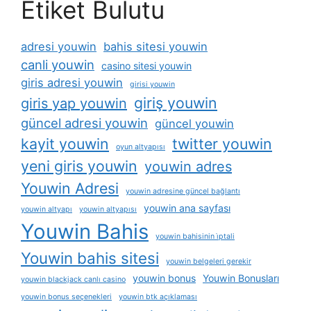
Etiket Bulutu
adresi youwin
bahis sitesi youwin
canli youwin
casino sitesi youwin
giris adresi youwin
girisi youwin
giriş youwin
giris yap youwin
güncel adresi youwin
güncel youwin
kayit youwin
twitter youwin
oyun altyapısı
yeni giris youwin
youwin adres
Youwin Adresi
youwin adresine güncel bağlantı
youwin ana sayfası
youwin altyapı
youwin altyapısı
Youwin Bahis
youwin bahisinin i̇ptali
Youwin bahis sitesi
youwin belgeleri gerekir
youwin bonus
Youwin Bonusları
youwin blackjack canlı casino
youwin bonus seçenekleri
youwin btk açıklaması