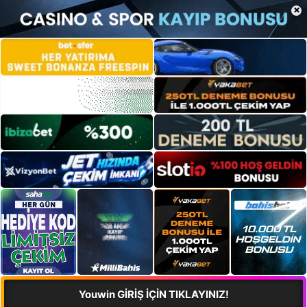
×
Youwin GİRİŞ İÇİN TIKLAYINIZ!