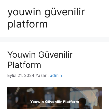
youwin güvenilir
platform
Youwin Güvenilir
Platform
Eylül 21, 2024
Yazarı:
admin