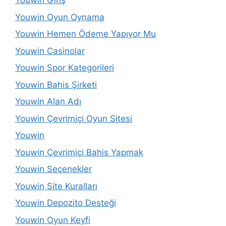
Youwin Giriş
Youwin Oyun Oynama
Youwin Hemen Ödeme Yapıyor Mu
Youwin Casinolar
Youwin Spor Kategorileri
Youwin Bahis Şirketi
Youwin Alan Adı
Youwin Çevrimiçi Oyun Sitesi
Youwin
Youwin Çevrimiçi Bahis Yapmak
Youwin Seçenekler
Youwin Site Kuralları
Youwin Depozito Desteği
Youwin Oyun Keyfi