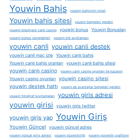
Youwin Bahis
youwin bahisinin i̇ptali
Youwin bahis sitesi
youwin belgeleri gerekir
youwin bonus
Youwin Bonusları
youwin blackjack canlı casino
youwin bonus seçenekleri
youwin btk açıklaması
youwin canli
youwin canli destek
youwin canli maç izle
Youwin canlı bahis
Youwin canlı bahis oranları
youwin canlı bahis sitesi
youwin canlı casino
youwin canlı casino oyunları i̇le kazanın
youwin casino sitesi
Youwin casino oyunları
youwin destek hattı
youwin ek avantajlar belgeleri gerekir
youwin giris adresi
youwin fotoğraf kısıtlamaları
youwin girisi
youwin giris twitter
Youwin Giriş
youwin giris yap
Youwin Güncel
youwin güncel adres
youwin güncel giriş adresi
youwin güvenilirliği
youwin güvenilir platform