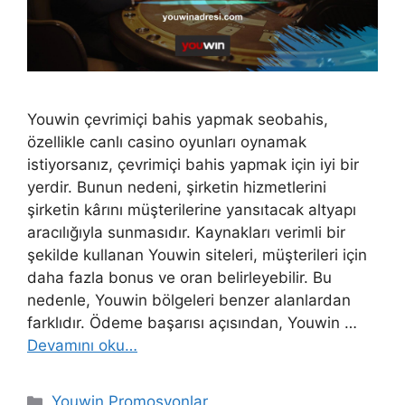
Youwin çevrimiçi bahis yapmak seobahis,
özellikle canlı casino oyunları oynamak
istiyorsanız, çevrimiçi bahis yapmak için iyi bir
yerdir. Bunun nedeni, şirketin hizmetlerini
şirketin kârını müşterilerine yansıtacak altyapı
aracılığıyla sunmasıdır. Kaynakları verimli bir
şekilde kullanan Youwin siteleri, müşterileri için
daha fazla bonus ve oran belirleyebilir. Bu
nedenle, Youwin bölgeleri benzer alanlardan
farklıdır. Ödeme başarısı açısından, Youwin …
Devamını oku…
Kategoriler
Youwin Promosyonlar