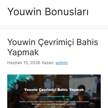
Youwin Bonusları
Youwin Çevrimiçi Bahis
Yapmak
Haziran 15, 2026
Yazarı:
admin