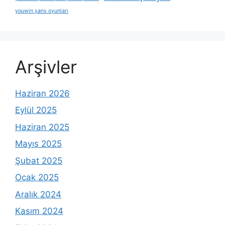
youwin şans oyunları
Arşivler
Haziran 2026
Eylül 2025
Haziran 2025
Mayıs 2025
Şubat 2025
Ocak 2025
Aralık 2024
Kasım 2024