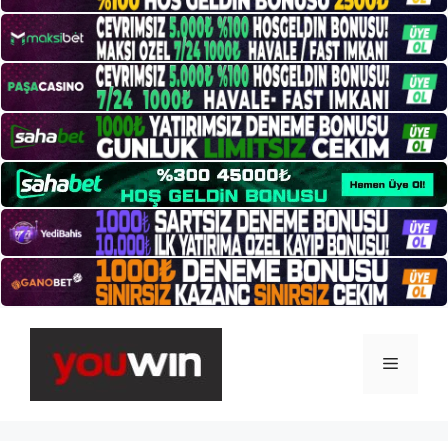
İçeriğe
atla
Menü