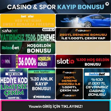
×
Youwin GİRİŞ İÇİN TIKLAYINIZ!