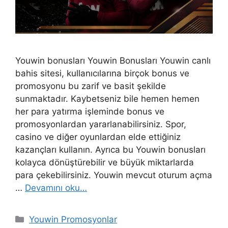
Youwin bonusları Youwin Bonusları Youwin canlı
bahis sitesi, kullanıcılarına birçok bonus ve
promosyonu bu zarif ve basit şekilde
sunmaktadır. Kaybetseniz bile hemen hemen
her para yatırma işleminde bonus ve
promosyonlardan yararlanabilirsiniz. Spor,
casino ve diğer oyunlardan elde ettiğiniz
kazançları kullanın. Ayrıca bu Youwin bonusları
kolayca dönüştürebilir ve büyük miktarlarda
para çekebilirsiniz. Youwin mevcut oturum açma
…
Devamını oku…
Kategoriler
Youwin Promosyonlar