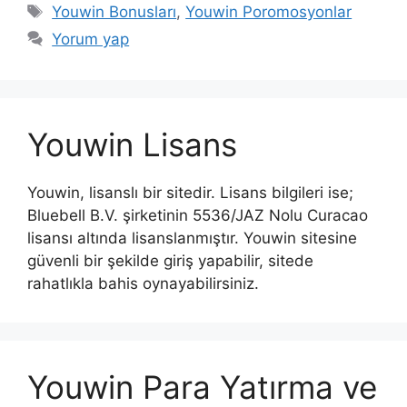
Etiketler
Youwin Bonusları
,
Youwin Poromosyonlar
Yorum yap
Youwin Lisans
Youwin, lisanslı bir sitedir. Lisans bilgileri ise;
Bluebell B.V. şirketinin 5536/JAZ Nolu Curacao
lisansı altında lisanslanmıştır. Youwin sitesine
güvenli bir şekilde giriş yapabilir, sitede
rahatlıkla bahis oynayabilirsiniz.
Youwin Para Yatırma ve