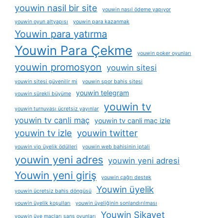
youwin nasil bir site
youwin nasıl ödeme yapıyor
youwin oyun altyapısı
youwin para kazanmak
Youwin para yatırma
Youwin Para Çekme
youwin poker oyunları
youwin promosyon
youwin sitesi
youwin sitesi güvenilir mi
youwin spor bahis sitesi
youwin telegram
youwin sürekli büyüme
youwin tv
youwin turnuvası ücretsiz yayınlar
youwin tv canli maç
youwin tv canli maç izle
youwin tv izle
youwin twitter
youwin vip üyelik ödülleri
youwin web bahisinin iptali
youwin yeni adres
youwin yeni adresi
Youwin yeni giriş
youwin çağrı destek
Youwin üyelik
youwin ücretsiz bahis döngüsü
youwin üyelik koşulları
youwin üyeliğinin sonlandırılması
Youwin Şikayet
youwin üye maçları şans oyunları