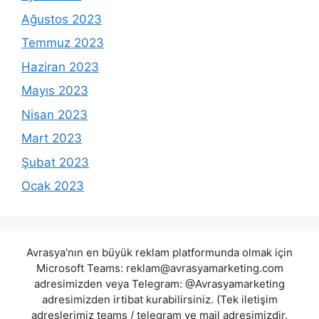
Ağustos 2023
Temmuz 2023
Haziran 2023
Mayıs 2023
Nisan 2023
Mart 2023
Şubat 2023
Ocak 2023
Avrasya'nın en büyük reklam platformunda olmak için
Microsoft Teams:
reklam@avrasyamarketing.com
adresimizden veya Telegram: @Avrasyamarketing
adresimizden irtibat kurabilirsiniz. (Tek iletişim
adreslerimiz teams / telegram ve mail adresimizdir.