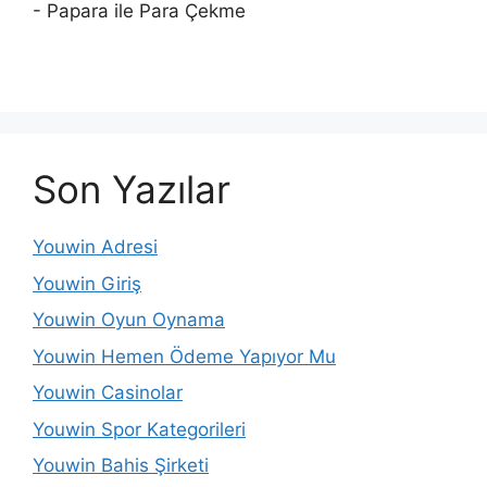
- Papara ile Para Çekme
Son Yazılar
Youwin Adresi
Youwin Giriş
Youwin Oyun Oynama
Youwin Hemen Ödeme Yapıyor Mu
Youwin Casinolar
Youwin Spor Kategorileri
Youwin Bahis Şirketi