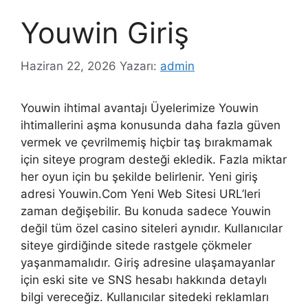
Youwin Giriş
Haziran 22, 2026
Yazarı:
admin
Youwin ihtimal avantajı Üyelerimize Youwin
ihtimallerini aşma konusunda daha fazla güven
vermek ve çevrilmemiş hiçbir taş bırakmamak
için siteye program desteği ekledik. Fazla miktar
her oyun için bu şekilde belirlenir. Yeni giriş
adresi Youwin.Com Yeni Web Sitesi URL’leri
zaman değişebilir. Bu konuda sadece Youwin
değil tüm özel casino siteleri aynıdır. Kullanıcılar
siteye girdiğinde sitede rastgele çökmeler
yaşanmamalıdır. Giriş adresine ulaşamayanlar
için eski site ve SNS hesabı hakkında detaylı
bilgi vereceğiz. Kullanıcılar sitedeki reklamları