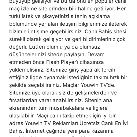
büyüyüp gelişiyor ve bu da onu en popüler canlı
maç izleme sitelerinden biri haline getiriyor. Her
türlü istek ve şikayetinizi sitenin açıklama
bölümünde yer alan iletişim bilgilerimize ileterek
bizimle iletişime geçebilirsiniz. Canlı Bahis sitesi
sürekli olarak gelişiyor ve geri bildirimleriniz çok
değerli. Lütfen olumlu ya da olumsuz
düşüncelerinizi sitede paylaşın. Devam
etmeden önce Flash Player’ı cihazınıza
yüklemelisiniz. Sitemize giriş yaparak tercih
ettiğiniz ligde oynamak istediğiniz takımı hızlı bir
şekilde seçebilirsiniz. Maçlar Youwin TV’de.
Sitemize üye olarak siz de gelişmelerden ve
fırsatlardan yararlanabilirsiniz. Sitenin ana
ekranından tüm müsabakalara ve liglere
ulaşılabilir. Maçı canlı takip etmek için iyi bir
adres Youwin TV Reklamları Ücretsiz Canlı En İyi
Bahis. İnternet çağında yeni para kazanma