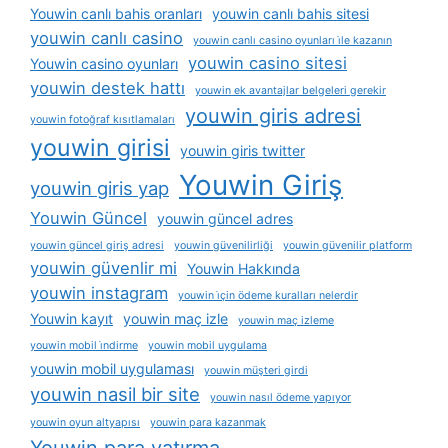
Youwin canlı bahis oranları
youwin canlı bahis sitesi
youwin canlı casino
youwin canlı casino oyunları i̇le kazanın
youwin casino sitesi
Youwin casino oyunları
youwin destek hattı
youwin ek avantajlar belgeleri gerekir
youwin giris adresi
youwin fotoğraf kısıtlamaları
youwin girisi
youwin giris twitter
Youwin Giriş
youwin giris yap
Youwin Güncel
youwin güncel adres
youwin güncel giriş adresi
youwin güvenilirliği
youwin güvenilir platform
youwin güvenlir mi
Youwin Hakkında
youwin instagram
youwin i̇çin ödeme kuralları nelerdir
Youwin kayıt
youwin maç izle
youwin maç izleme
youwin mobil i̇ndirme
youwin mobil uygulama
youwin mobil uygulaması
youwin müşteri girdi
youwin nasil bir site
youwin nasıl ödeme yapıyor
youwin oyun altyapısı
youwin para kazanmak