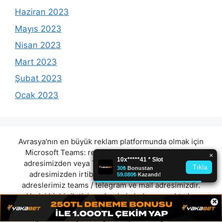
Haziran 2023
Mayıs 2023
Nisan 2023
Mart 2023
Şubat 2023
Ocak 2023
Avrasya'nın en büyük reklam platformunda olmak için
Microsoft Teams:
reklam@avrasyamarketing.com
adresimizden veya Telegram: @Avrasyamarketing
adresimizden irtibat kurabilirsiniz. (Tek iletişim
adreslerimiz teams / telegram ve mail adresimizdir.
Harici hiçbir iletişim adresimiz bulunmamaktadır.
×
Lütfen itibar etmeyiniz.) Türkiye yasalarına göre 7258
sayılı kanun uyarınca yasa dışı bahis oynamanın