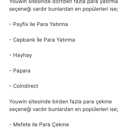
Youwin sitesinde dörtden fazla para yatırma
seçeneği vardır bunlardan en popülerleri ise;
- Payfix ile Para Yatırma
- Cepbank İle Para Yatırma
- Hayhay
- Papara
- Coindirect
Youwin sitesinde birden fazla para çekme
seçeneği vardır bunlardan en popülerleri ise;
- Mefete ile Para Çekme