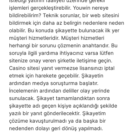
istediği yatırım faaliyeti üzerinde gerekli
işlemleri gerçekleştirebilir. Youwin nereye
bildirebilirim? Teknik sorunlar, bir web sitesini
bildirmek için daha az belirgin nedenlere neden
olabilir. Bu konuda şikayette bulunacak ilk yer
müşteri hizmetleridir. Müşteri hizmetleri
herhangi bir sorunu çözmenin anahtarıdır. Bu
soruyla ilgili yardıma ihtiyacınız varsa lütfen
sitenize onay veren şirketle iletişime geçin.
Casino sitesi yanıt vermezse lisansınızı iptal
etmek için harekete geçebilir. Şikayetin
ardından medya soruşturma başlatır.
İncelemenin ardından deliller olay yerinde
sunulacak. Şikayet tamamlandıktan sonra
şikayette adı geçen kişiye açıklandığı şekilde
yazılı bir yanıt gönderilecektir. Şikayetim
çözüme kavuşturulmadı ya da başka bir
nedenden dolayı geri dönüş yapılmadı.