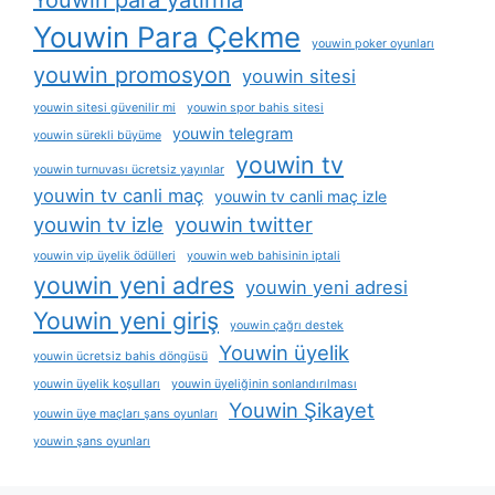
Youwin para yatırma
Youwin Para Çekme
youwin poker oyunları
youwin promosyon
youwin sitesi
youwin sitesi güvenilir mi
youwin spor bahis sitesi
youwin telegram
youwin sürekli büyüme
youwin tv
youwin turnuvası ücretsiz yayınlar
youwin tv canli maç
youwin tv canli maç izle
youwin tv izle
youwin twitter
youwin vip üyelik ödülleri
youwin web bahisinin iptali
youwin yeni adres
youwin yeni adresi
Youwin yeni giriş
youwin çağrı destek
Youwin üyelik
youwin ücretsiz bahis döngüsü
youwin üyelik koşulları
youwin üyeliğinin sonlandırılması
Youwin Şikayet
youwin üye maçları şans oyunları
youwin şans oyunları