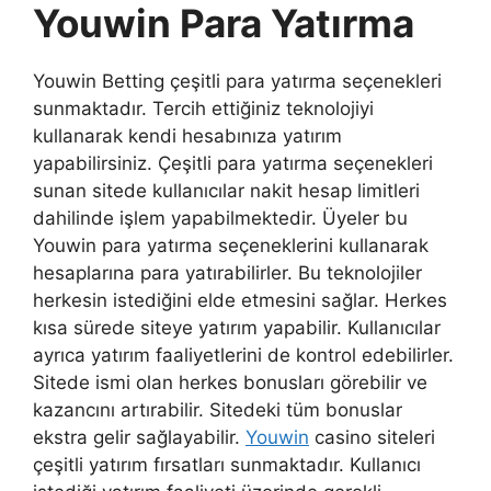
Youwin Para Yatırma
Youwin Betting çeşitli para yatırma seçenekleri
sunmaktadır. Tercih ettiğiniz teknolojiyi
kullanarak kendi hesabınıza yatırım
yapabilirsiniz. Çeşitli para yatırma seçenekleri
sunan sitede kullanıcılar nakit hesap limitleri
dahilinde işlem yapabilmektedir. Üyeler bu
Youwin para yatırma seçeneklerini kullanarak
hesaplarına para yatırabilirler. Bu teknolojiler
herkesin istediğini elde etmesini sağlar. Herkes
kısa sürede siteye yatırım yapabilir. Kullanıcılar
ayrıca yatırım faaliyetlerini de kontrol edebilirler.
Sitede ismi olan herkes bonusları görebilir ve
kazancını artırabilir. Sitedeki tüm bonuslar
ekstra gelir sağlayabilir.
Youwin
casino siteleri
çeşitli yatırım fırsatları sunmaktadır. Kullanıcı