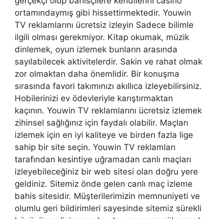
gerçekçi olup bahisçilere kendilerini casino
ortamındaymış gibi hissettirmektedir. Youwin
TV reklamlarını ücretsiz izleyin Sadece bilimle
ilgili olması gerekmiyor. Kitap okumak, müzik
dinlemek, oyun izlemek bunların arasında
sayılabilecek aktivitelerdir. Sakin ve rahat olmak
zor olmaktan daha önemlidir. Bir konuşma
sırasında favori takımınızı akıllıca izleyebilirsiniz.
Hobilerinizi ev ödevleriyle karıştırmaktan
kaçının. Youwin TV reklamlarını ücretsiz izlemek
zihinsel sağlığınız için faydalı olabilir. Maçları
izlemek için en iyi kaliteye ve birden fazla lige
sahip bir site seçin. Youwin TV reklamları
tarafından kesintiye uğramadan canlı maçları
izleyebileceğiniz bir web sitesi olan doğru yere
geldiniz. Sitemiz önde gelen canlı maç izleme
bahis sitesidir. Müşterilerimizin memnuniyeti ve
olumlu geri bildirimleri sayesinde sitemiz sürekli