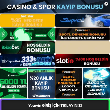
×
Youwin GİRİŞ İÇİN TIKLAYINIZ!