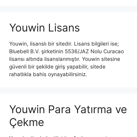
Youwin Lisans
Youwin, lisanslı bir sitedir. Lisans bilgileri ise;
Bluebell B.V. şirketinin 5536/JAZ Nolu Curacao
lisansı altında lisanslanmıştır. Youwin sitesine
güvenli bir şekilde giriş yapabilir, sitede
rahatlıkla bahis oynayabilirsiniz.
Youwin Para Yatırma ve
Çekme