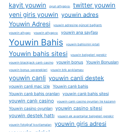
kayit youwin
twitter youwin
oyun altyapısı
yeni giris youwin
youwin adres
Youwin Adresi
youwin adresine güncel bağlantı
youwin ana sayfası
youwin altyapı
youwin altyapısı
Youwin Bahis
youwin bahisinin i̇ptali
Youwin bahis sitesi
youwin belgeleri gerekir
youwin bonus
Youwin Bonusları
youwin blackjack canlı casino
youwin bonus seçenekleri
youwin btk açıklaması
youwin canli
youwin canli destek
youwin canli maç izle
Youwin canlı bahis
Youwin canlı bahis oranları
youwin canlı bahis sitesi
youwin canlı casino
youwin canlı casino oyunları i̇le kazanın
youwin casino sitesi
Youwin casino oyunları
youwin destek hattı
youwin ek avantajlar belgeleri gerekir
youwin giris adresi
youwin fotoğraf kısıtlamaları