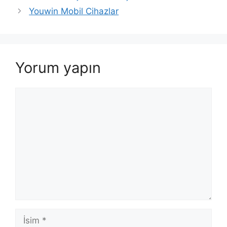
Youwin Mobil Cihazlar
Yorum yapın
Yorum
İsim