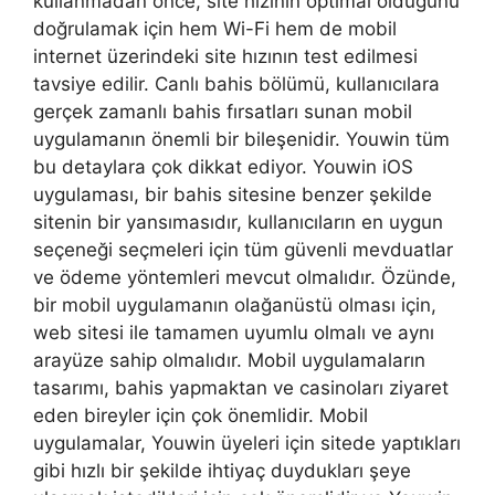
kullanmadan önce, site hızının optimal olduğunu
doğrulamak için hem Wi-Fi hem de mobil
internet üzerindeki site hızının test edilmesi
tavsiye edilir. Canlı bahis bölümü, kullanıcılara
gerçek zamanlı bahis fırsatları sunan mobil
uygulamanın önemli bir bileşenidir. Youwin tüm
bu detaylara çok dikkat ediyor. Youwin iOS
uygulaması, bir bahis sitesine benzer şekilde
sitenin bir yansımasıdır, kullanıcıların en uygun
seçeneği seçmeleri için tüm güvenli mevduatlar
ve ödeme yöntemleri mevcut olmalıdır. Özünde,
bir mobil uygulamanın olağanüstü olması için,
web sitesi ile tamamen uyumlu olmalı ve aynı
arayüze sahip olmalıdır. Mobil uygulamaların
tasarımı, bahis yapmaktan ve casinoları ziyaret
eden bireyler için çok önemlidir. Mobil
uygulamalar, Youwin üyeleri için sitede yaptıkları
gibi hızlı bir şekilde ihtiyaç duydukları şeye