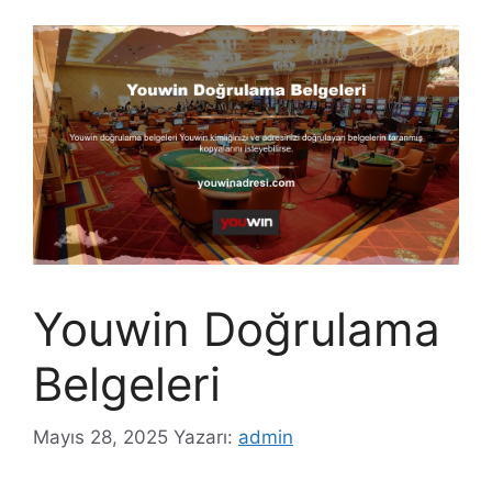
Youwin Doğrulama
Belgeleri
Mayıs 28, 2025
Yazarı:
admin