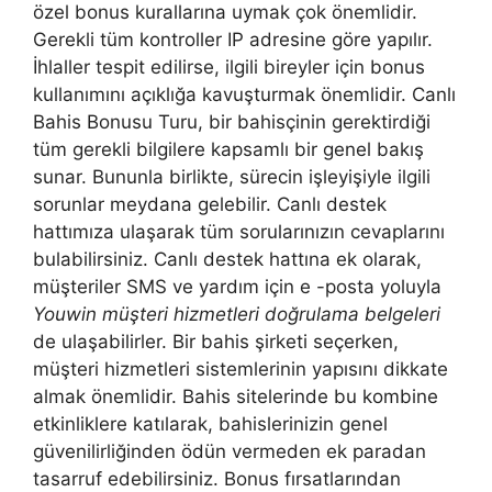
özel bonus kurallarına uymak çok önemlidir.
Gerekli tüm kontroller IP adresine göre yapılır.
İhlaller tespit edilirse, ilgili bireyler için bonus
kullanımını açıklığa kavuşturmak önemlidir. Canlı
Bahis Bonusu Turu, bir bahisçinin gerektirdiği
tüm gerekli bilgilere kapsamlı bir genel bakış
sunar. Bununla birlikte, sürecin işleyişiyle ilgili
sorunlar meydana gelebilir. Canlı destek
hattımıza ulaşarak tüm sorularınızın cevaplarını
bulabilirsiniz. Canlı destek hattına ek olarak,
müşteriler SMS ve yardım için e -posta yoluyla
Youwin müşteri hizmetleri doğrulama belgeleri
de ulaşabilirler. Bir bahis şirketi seçerken,
müşteri hizmetleri sistemlerinin yapısını dikkate
almak önemlidir. Bahis sitelerinde bu kombine
etkinliklere katılarak, bahislerinizin genel
güvenilirliğinden ödün vermeden ek paradan
tasarruf edebilirsiniz. Bonus fırsatlarından