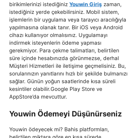
birikimlerinizi istediğiniz
Youwin Giriş
zaman,
istediğiniz yerde çekebilirsiniz. Mobil sistem,
işlemlerin bir uygulama veya tarayıcı aracılığıyla
yapılmasına olanak tanır. Bir iOS veya Android
cihazı kullanıyor olmalısınız. Uygulamayı
indirmek isteyenlerin ödeme yapması
gerekmiyor. Para çekme talimatları, belirtilen
süre içinde hesabınızda görünmezse, derhal
Müşteri Hizmetleri ile iletişime geçmelisiniz. Bu,
sorularınızın yanıtlarını hızlı bir şekilde bulmanızı
sağlar. Günün yoğun saatlerinde kısa süreli
kesintiler olabilir.Google Play Store ve
AppStore’da mevcuttur.
Youwin Ödemeyi Düşünürseniz
Youwin ödeyecek mi? Bahis platformları,
belirtilen miktara göre en kısa sürede