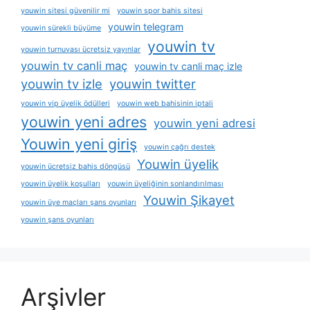
youwin sitesi güvenilir mi
youwin spor bahis sitesi
youwin telegram
youwin sürekli büyüme
youwin tv
youwin turnuvası ücretsiz yayınlar
youwin tv canli maç
youwin tv canli maç izle
youwin tv izle
youwin twitter
youwin vip üyelik ödülleri
youwin web bahisinin iptali
youwin yeni adres
youwin yeni adresi
Youwin yeni giriş
youwin çağrı destek
Youwin üyelik
youwin ücretsiz bahis döngüsü
youwin üyelik koşulları
youwin üyeliğinin sonlandırılması
Youwin Şikayet
youwin üye maçları şans oyunları
youwin şans oyunları
Arşivler