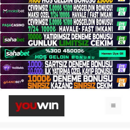
İçeriğe
atla
Menü