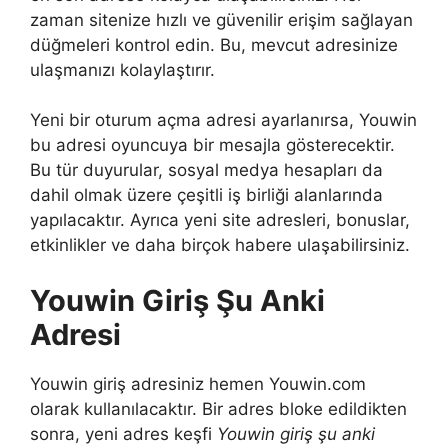
zaman sitenize hızlı ve güvenilir erişim sağlayan
düğmeleri kontrol edin. Bu, mevcut adresinize
ulaşmanızı kolaylaştırır.
Yeni bir oturum açma adresi ayarlanırsa, Youwin
bu adresi oyuncuya bir mesajla gösterecektir.
Bu tür duyurular, sosyal medya hesapları da
dahil olmak üzere çeşitli iş birliği alanlarında
yapılacaktır. Ayrıca yeni site adresleri, bonuslar,
etkinlikler ve daha birçok habere ulaşabilirsiniz.
Youwin Giriş Şu Anki
Adresi
Youwin giriş adresiniz hemen Youwin.com
olarak kullanılacaktır. Bir adres bloke edildikten
sonra, yeni adres keşfi
Youwin giriş şu anki