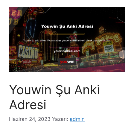
Youwin Şu Anki
Adresi
Haziran 24, 2023
Yazarı:
admin