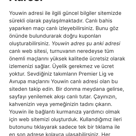
Youwin adresi ile ilgili güncel bilgiler sitemizde
sürekli olarak paylaşılmaktadır. Canlı bahis
yaparken maçı canlı izleyebilirsiniz. Bunu göz
önünde bulundurarak doğru kuponları
oluşturabilirsiniz.
Youwin adres şu anki adresi
canlı web sitesi, turnuvanın neredeyse tüm
önemli maçlarını yüksek kalitede ücretsiz olarak
izlemenizi sağlar. Üyelik gerekmez ve ücret
yoktur. Sevdiğiniz takımların Premier Lig ve
Avrupa maçlarını Youwin canlı adresi olan bu
siteden takip edin. Bir donma meydana gelirse,
sayfayı yenilemek akışı canlı tutar. Çayınızın,
kahvenizin veya yemeğinizin tadını çıkarın.
Youwin ile bağlantı kurmanıza yardımcı olmak
için web sitemizi oluşturduk. Kullandığımız ileri
butonunu tıklayarak sadece tek bir tıklama ile
en son adrese kolayca ulaşabilirsiniz. Her