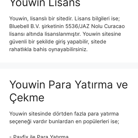
Youwin Lisans
Youwin, lisanslı bir sitedir. Lisans bilgileri ise;
Bluebell B.V. şirketinin 5536/JAZ Nolu Curacao
lisansı altında lisanslanmıştır. Youwin sitesine
güvenli bir şekilde giriş yapabilir, sitede
rahatlıkla bahis oynayabilirsiniz.
Youwin Para Yatırma ve
Çekme
Youwin sitesinde dörtden fazla para yatırma
seçeneği vardır bunlardan en popülerleri ise;
- Payfix ile Para Yatırma