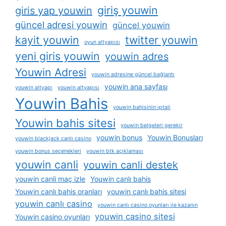
giriş youwin
giris yap youwin
güncel adresi youwin
güncel youwin
kayit youwin
twitter youwin
oyun altyapısı
yeni giris youwin
youwin adres
Youwin Adresi
youwin adresine güncel bağlantı
youwin ana sayfası
youwin altyapı
youwin altyapısı
Youwin Bahis
youwin bahisinin i̇ptali
Youwin bahis sitesi
youwin belgeleri gerekir
youwin bonus
Youwin Bonusları
youwin blackjack canlı casino
youwin bonus seçenekleri
youwin btk açıklaması
youwin canli
youwin canli destek
youwin canli maç izle
Youwin canlı bahis
Youwin canlı bahis oranları
youwin canlı bahis sitesi
youwin canlı casino
youwin canlı casino oyunları i̇le kazanın
youwin casino sitesi
Youwin casino oyunları