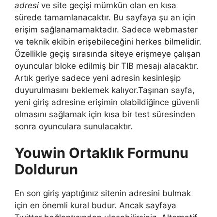
adresi
ve site geçişi mümkün olan en kısa
sürede tamamlanacaktır. Bu sayfaya şu an için
erişim sağlanamamaktadır. Sadece webmaster
ve teknik ekibin erişebileceğini herkes bilmelidir.
Özellikle geçiş sırasında siteye erişmeye çalışan
oyuncular bloke edilmiş bir TIB mesajı alacaktır.
Artık geriye sadece yeni adresin kesinleşip
duyurulmasını beklemek kalıyor.Taşınan sayfa,
yeni giriş adresine erişimin olabildiğince güvenli
olmasını sağlamak için kısa bir test süresinden
sonra oyunculara sunulacaktır.
Youwin Ortaklık Formunu
Doldurun
En son giriş yaptığınız sitenin adresini bulmak
için en önemli kural budur. Ancak sayfaya