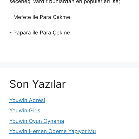
seçeneği vardır bunlardan en popülerleri ise;
- Mefete ile Para Çekme
- Papara ile Para Çekme
Son Yazılar
Youwin Adresi
Youwin Giriş
Youwin Oyun Oynama
Youwin Hemen Ödeme Yapıyor Mu