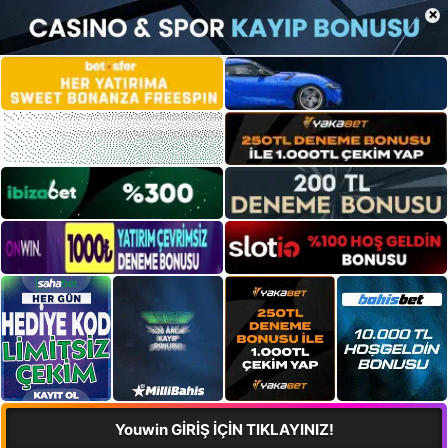
×
Youwin GİRİŞ İÇİN TIKLAYINIZ!