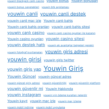
youwin bonus
Youwin Bonusları
youwin blackjack canlı casino
youwin bonus seçenekleri
youwin btk açıklaması
youwin canli
youwin canli destek
youwin canli maç izle
Youwin canlı bahis
Youwin canlı bahis oranları
youwin canlı bahis sitesi
youwin canlı casino
youwin canlı casino oyunları i̇le kazanın
youwin casino sitesi
Youwin casino oyunları
youwin destek hattı
youwin ek avantajlar belgeleri gerekir
youwin giris adresi
youwin fotoğraf kısıtlamaları
youwin girisi
youwin giris twitter
Youwin Giriş
youwin giris yap
Youwin Güncel
youwin güncel adres
youwin güncel giriş adresi
youwin güvenilirliği
youwin güvenilir platform
youwin güvenlir mi
Youwin Hakkında
youwin instagram
youwin i̇çin ödeme kuralları nelerdir
Youwin kayıt
youwin maç izle
youwin maç izleme
youwin mobil i̇ndirme
youwin mobil uygulama