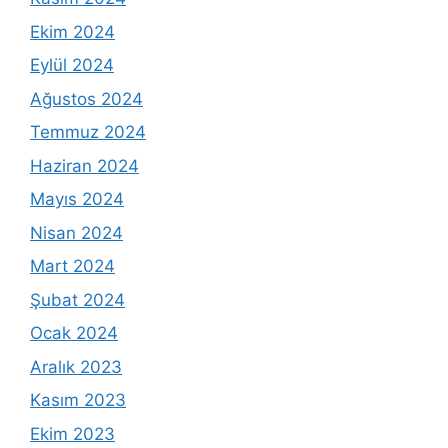
Ekim 2024
Eylül 2024
Ağustos 2024
Temmuz 2024
Haziran 2024
Mayıs 2024
Nisan 2024
Mart 2024
Şubat 2024
Ocak 2024
Aralık 2023
Kasım 2023
Ekim 2023