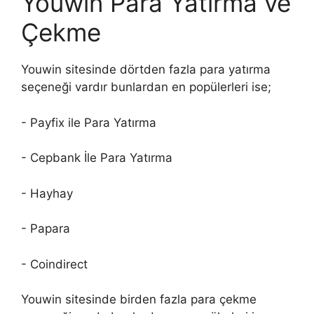
Youwin Para Yatırma ve
Çekme
Youwin sitesinde dörtden fazla para yatırma
seçeneği vardır bunlardan en popülerleri ise;
- Payfix ile Para Yatırma
- Cepbank İle Para Yatırma
- Hayhay
- Papara
- Coindirect
Youwin sitesinde birden fazla para çekme