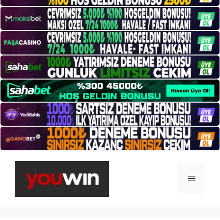
İçeriğe
atla
Menü