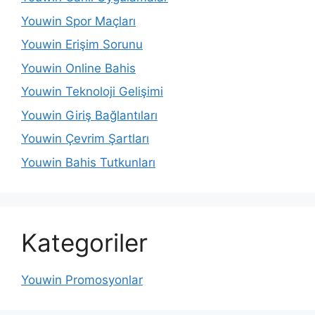
Youwin Spor Maçları
Youwin Erişim Sorunu
Youwin Online Bahis
Youwin Teknoloji Gelişimi
Youwin Giriş Bağlantıları
Youwin Çevrim Şartları
Youwin Bahis Tutkunları
Kategoriler
Youwin Promosyonlar