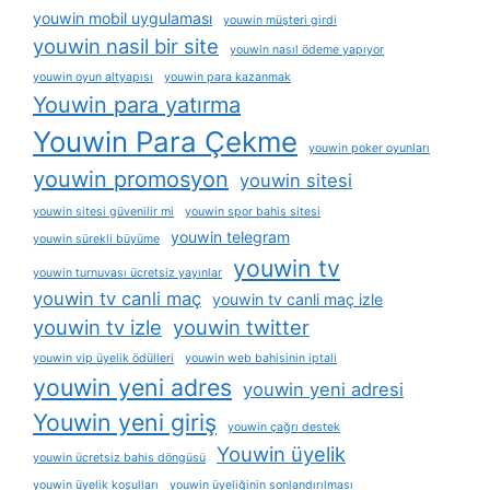
youwin mobil uygulaması
youwin müşteri girdi
youwin nasil bir site
youwin nasıl ödeme yapıyor
youwin oyun altyapısı
youwin para kazanmak
Youwin para yatırma
Youwin Para Çekme
youwin poker oyunları
youwin promosyon
youwin sitesi
youwin sitesi güvenilir mi
youwin spor bahis sitesi
youwin telegram
youwin sürekli büyüme
youwin tv
youwin turnuvası ücretsiz yayınlar
youwin tv canli maç
youwin tv canli maç izle
youwin tv izle
youwin twitter
youwin vip üyelik ödülleri
youwin web bahisinin iptali
youwin yeni adres
youwin yeni adresi
Youwin yeni giriş
youwin çağrı destek
Youwin üyelik
youwin ücretsiz bahis döngüsü
youwin üyelik koşulları
youwin üyeliğinin sonlandırılması