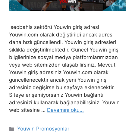
seobahis sektörü Youwin giriş adresi
Youwin.com olarak değiştirildi ancak adres
daha hızlı güncellendi. Youwin giriş adresleri
sıklıkla değiştirilmektedir. Güncel Youwin giriş
bilgilerinize sosyal medya platformlarımızdan
veya web sitemizden ulaşabilirsiniz. Mevcut
Youwin giriş adresiniz Youwin.com olarak
güncellenecektir ancak yeni Youwin giriş
adresiniz değişirse bu sayfaya eklenecektir.
Siteye erişemiyorsanız Youwin bağlantı
adresinizi kullanarak bağlanabilirsiniz. Youwin
web sitesine …
Devamını oku…
Kategoriler
Youwin Promosyonlar