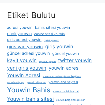
Etiket Bulutu
adresi youwin
bahis sitesi youwin
canli youwin
casino sitesi youwin
giris adresi youwin
girisi youwin
giriş youwin
giris yap youwin
güncel adresi youwin
güncel youwin
kayit youwin
twitter youwin
oyun altyapısı
yeni giris youwin
youwin adres
Youwin Adresi
youwin adresine güncel bağlantı
youwin ana sayfası
youwin altyapı
youwin altyapısı
Youwin Bahis
youwin bahisinin i̇ptali
Youwin bahis sitesi
youwin belgeleri gerekir