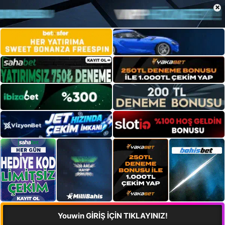
×
Youwin GİRİŞ İÇİN TIKLAYINIZ!