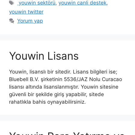
Etiketler
youwin sektörü
,
youwin canli destek
,
youwin twitter
Yorum yap
Youwin Lisans
Youwin, lisanslı bir sitedir. Lisans bilgileri ise;
Bluebell B.V. şirketinin 5536/JAZ Nolu Curacao
lisansı altında lisanslanmıştır. Youwin sitesine
güvenli bir şekilde giriş yapabilir, sitede
rahatlıkla bahis oynayabilirsiniz.