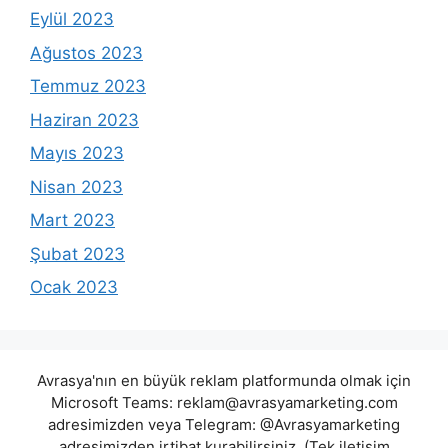
Eylül 2023
Ağustos 2023
Temmuz 2023
Haziran 2023
Mayıs 2023
Nisan 2023
Mart 2023
Şubat 2023
Ocak 2023
Avrasya'nın en büyük reklam platformunda olmak için
Microsoft Teams:
reklam@avrasyamarketing.com
adresimizden veya Telegram: @Avrasyamarketing
adresimizden irtibat kurabilirsiniz. (Tek iletişim