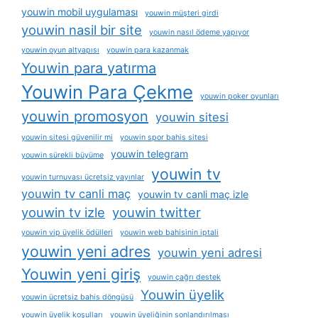
youwin mobil uygulaması
youwin müşteri girdi
youwin nasil bir site
youwin nasıl ödeme yapıyor
youwin oyun altyapısı
youwin para kazanmak
Youwin para yatırma
Youwin Para Çekme
youwin poker oyunları
youwin promosyon
youwin sitesi
youwin sitesi güvenilir mi
youwin spor bahis sitesi
youwin telegram
youwin sürekli büyüme
youwin tv
youwin turnuvası ücretsiz yayınlar
youwin tv canli maç
youwin tv canli maç izle
youwin tv izle
youwin twitter
youwin vip üyelik ödülleri
youwin web bahisinin iptali
youwin yeni adres
youwin yeni adresi
Youwin yeni giriş
youwin çağrı destek
Youwin üyelik
youwin ücretsiz bahis döngüsü
youwin üyelik koşulları
youwin üyeliğinin sonlandırılması