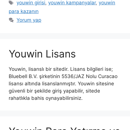
Etiketler
youwin girisi
,
youwin kampanyalar
,
youwin
para kazanın
Yorum yap
Youwin Lisans
Youwin, lisanslı bir sitedir. Lisans bilgileri ise;
Bluebell B.V. şirketinin 5536/JAZ Nolu Curacao
lisansı altında lisanslanmıştır. Youwin sitesine
güvenli bir şekilde giriş yapabilir, sitede
rahatlıkla bahis oynayabilirsiniz.