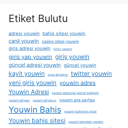
Etiket Bulutu
adresi youwin
bahis sitesi youwin
canli youwin
casino sitesi youwin
giris adresi youwin
girisi youwin
giriş youwin
giris yap youwin
güncel adresi youwin
güncel youwin
kayit youwin
twitter youwin
oyun altyapısı
yeni giris youwin
youwin adres
Youwin Adresi
youwin adresine güncel bağlantı
youwin ana sayfası
youwin altyapı
youwin altyapısı
Youwin Bahis
youwin bahisinin i̇ptali
Youwin bahis sitesi
youwin belgeleri gerekir