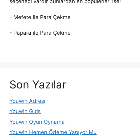
seçeneği vardır bunlardan en popülerleri ise;
- Mefete ile Para Çekme
- Papara ile Para Çekme
Son Yazılar
Youwin Adresi
Youwin Giriş
Youwin Oyun Oynama
Youwin Hemen Ödeme Yapıyor Mu