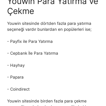
Youwin Para Yatırma ve
Çekme
Youwin sitesinde dörtden fazla para yatırma
seçeneği vardır bunlardan en popülerleri ise;
- Payfix ile Para Yatırma
- Cepbank İle Para Yatırma
- Hayhay
- Papara
- Coindirect
Youwin sitesinde birden fazla para çekme