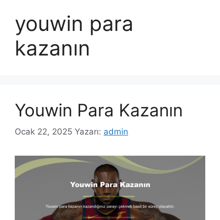
youwin para
kazanın
Youwin Para Kazanın
Ocak 22, 2025
Yazarı:
admin