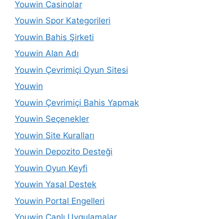
Youwin Casinolar
Youwin Spor Kategorileri
Youwin Bahis Şirketi
Youwin Alan Adı
Youwin Çevrimiçi Oyun Sitesi
Youwin
Youwin Çevrimiçi Bahis Yapmak
Youwin Seçenekler
Youwin Site Kuralları
Youwin Depozito Desteği
Youwin Oyun Keyfi
Youwin Yasal Destek
Youwin Portal Engelleri
Youwin Canlı Uygulamalar