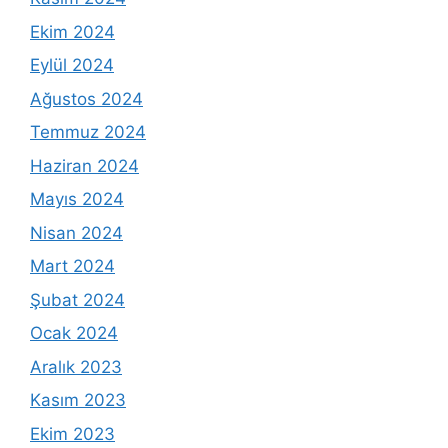
Ekim 2024
Eylül 2024
Ağustos 2024
Temmuz 2024
Haziran 2024
Mayıs 2024
Nisan 2024
Mart 2024
Şubat 2024
Ocak 2024
Aralık 2023
Kasım 2023
Ekim 2023