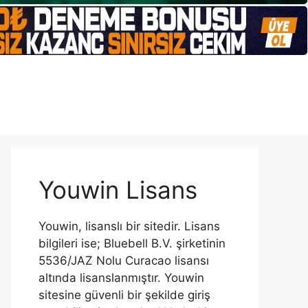
Youwin Lisans
Youwin, lisanslı bir sitedir. Lisans
bilgileri ise; Bluebell B.V. şirketinin
5536/JAZ Nolu Curacao lisansı
altında lisanslanmıştır. Youwin
sitesine güvenli bir şekilde giriş