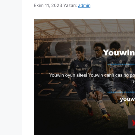
Ekim 11, 2023
Yazarı:
admin