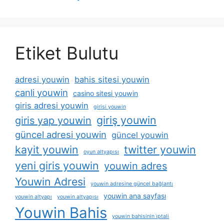
Etiket Bulutu
adresi youwin
bahis sitesi youwin
canli youwin
casino sitesi youwin
giris adresi youwin
girisi youwin
giriş youwin
giris yap youwin
güncel adresi youwin
güncel youwin
kayit youwin
twitter youwin
oyun altyapısı
yeni giris youwin
youwin adres
Youwin Adresi
youwin adresine güncel bağlantı
youwin ana sayfası
youwin altyapı
youwin altyapısı
Youwin Bahis
youwin bahisinin i̇ptali