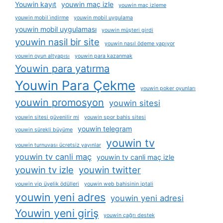
Youwin kayıt
youwin maç izle
youwin maç izleme
youwin mobil i̇ndirme
youwin mobil uygulama
youwin mobil uygulaması
youwin müşteri girdi
youwin nasil bir site
youwin nasıl ödeme yapıyor
youwin oyun altyapısı
youwin para kazanmak
Youwin para yatırma
Youwin Para Çekme
youwin poker oyunları
youwin promosyon
youwin sitesi
youwin sitesi güvenilir mi
youwin spor bahis sitesi
youwin telegram
youwin sürekli büyüme
youwin tv
youwin turnuvası ücretsiz yayınlar
youwin tv canli maç
youwin tv canli maç izle
youwin tv izle
youwin twitter
youwin vip üyelik ödülleri
youwin web bahisinin iptali
youwin yeni adres
youwin yeni adresi
Youwin yeni giriş
youwin çağrı destek