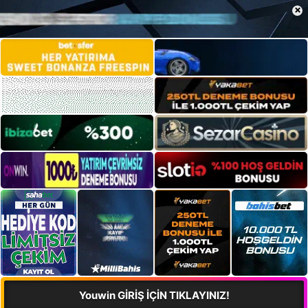
×
Youwin GİRİŞ İÇİN TIKLAYINIZ!