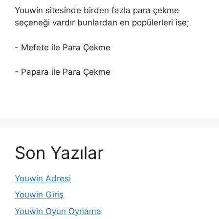
Youwin sitesinde birden fazla para çekme
seçeneği vardır bunlardan en popülerleri ise;
- Mefete ile Para Çekme
- Papara ile Para Çekme
Son Yazılar
Youwin Adresi
Youwin Giriş
Youwin Oyun Oynama