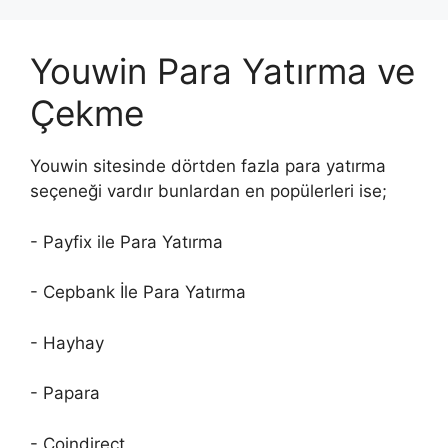
Youwin Para Yatırma ve
Çekme
Youwin sitesinde dörtden fazla para yatırma
seçeneği vardır bunlardan en popülerleri ise;
- Payfix ile Para Yatırma
- Cepbank İle Para Yatırma
- Hayhay
- Papara
- Coindirect