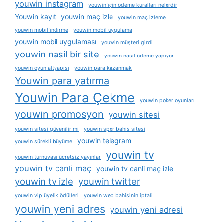
youwin instagram
youwin i̇çin ödeme kuralları nelerdir
Youwin kayıt
youwin maç izle
youwin maç izleme
youwin mobil i̇ndirme
youwin mobil uygulama
youwin mobil uygulaması
youwin müşteri girdi
youwin nasil bir site
youwin nasıl ödeme yapıyor
youwin oyun altyapısı
youwin para kazanmak
Youwin para yatırma
Youwin Para Çekme
youwin poker oyunları
youwin promosyon
youwin sitesi
youwin sitesi güvenilir mi
youwin spor bahis sitesi
youwin telegram
youwin sürekli büyüme
youwin tv
youwin turnuvası ücretsiz yayınlar
youwin tv canli maç
youwin tv canli maç izle
youwin tv izle
youwin twitter
youwin vip üyelik ödülleri
youwin web bahisinin iptali
youwin yeni adres
youwin yeni adresi