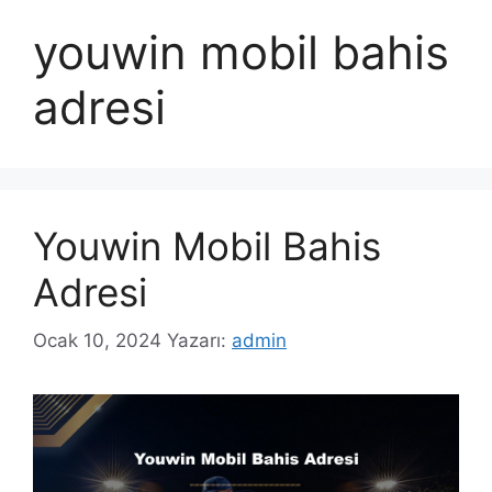
youwin mobil bahis
adresi
Youwin Mobil Bahis
Adresi
Ocak 10, 2024
Yazarı:
admin