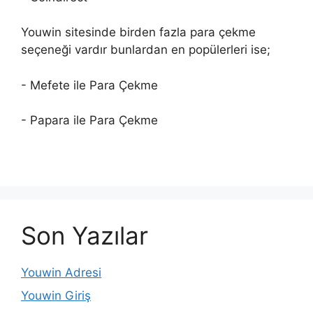
Youwin sitesinde birden fazla para çekme
seçeneği vardır bunlardan en popülerleri ise;
- Mefete ile Para Çekme
- Papara ile Para Çekme
Son Yazılar
Youwin Adresi
Youwin Giriş