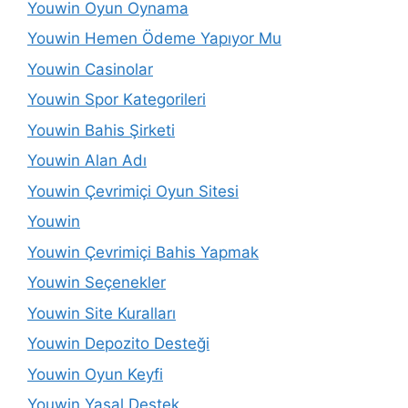
Youwin Oyun Oynama
Youwin Hemen Ödeme Yapıyor Mu
Youwin Casinolar
Youwin Spor Kategorileri
Youwin Bahis Şirketi
Youwin Alan Adı
Youwin Çevrimiçi Oyun Sitesi
Youwin
Youwin Çevrimiçi Bahis Yapmak
Youwin Seçenekler
Youwin Site Kuralları
Youwin Depozito Desteği
Youwin Oyun Keyfi
Youwin Yasal Destek