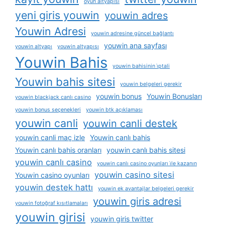
oyun altyapısı
yeni giris youwin
youwin adres
Youwin Adresi
youwin adresine güncel bağlantı
youwin ana sayfası
youwin altyapı
youwin altyapısı
Youwin Bahis
youwin bahisinin i̇ptali
Youwin bahis sitesi
youwin belgeleri gerekir
youwin bonus
Youwin Bonusları
youwin blackjack canlı casino
youwin bonus seçenekleri
youwin btk açıklaması
youwin canli
youwin canli destek
youwin canli maç izle
Youwin canlı bahis
Youwin canlı bahis oranları
youwin canlı bahis sitesi
youwin canlı casino
youwin canlı casino oyunları i̇le kazanın
youwin casino sitesi
Youwin casino oyunları
youwin destek hattı
youwin ek avantajlar belgeleri gerekir
youwin giris adresi
youwin fotoğraf kısıtlamaları
youwin girisi
youwin giris twitter