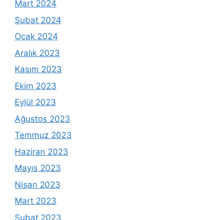
Mart 2024
Şubat 2024
Ocak 2024
Aralık 2023
Kasım 2023
Ekim 2023
Eylül 2023
Ağustos 2023
Temmuz 2023
Haziran 2023
Mayıs 2023
Nisan 2023
Mart 2023
Şubat 2023