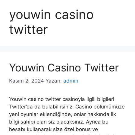
youwin casino
twitter
Youwin Casino Twitter
Kasım 2, 2024
Yazarı:
admin
Youwin casino twitter casinoyla ilgili bilgileri
Twitter’da da bulabilirsiniz. Casino bölümümüze
yeni oyunlar eklendiğinde, onlar hakkında ilk
bilgi sahibi olan siz olacaksınız. Ayrıca bu
hesabı kullanarak size özel bonus ve