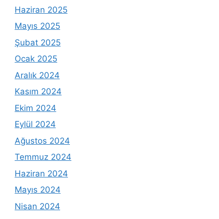
Haziran 2025
Mayıs 2025
Şubat 2025
Ocak 2025
Aralık 2024
Kasım 2024
Ekim 2024
Eylül 2024
Ağustos 2024
Temmuz 2024
Haziran 2024
Mayıs 2024
Nisan 2024