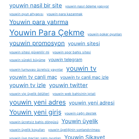
youwin nasil bir site
youwin nasıl ödeme yapıyor
youwin oyun altyapısı
youwin para kazanmak
Youwin para yatırma
Youwin Para Çekme
youwin poker oyunları
youwin promosyon
youwin sitesi
youwin sitesi güvenilir mi
youwin spor bahis sitesi
youwin telegram
youwin sürekli büyüme
youwin tv
youwin turnuvası ücretsiz yayınlar
youwin tv canli maç
youwin tv canli maç izle
youwin tv izle
youwin twitter
youwin vip üyelik ödülleri
youwin web bahisinin iptali
youwin yeni adres
youwin yeni adresi
Youwin yeni giriş
youwin çağrı destek
Youwin üyelik
youwin ücretsiz bahis döngüsü
youwin üyelik koşulları
youwin üyeliğinin sonlandırılması
Youwin Şikayet
youwin üye maçları şans oyunları