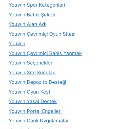
Youwin Spor Kategorileri
Youwin Bahis Şirketi
Youwin Alan Adı
Youwin Çevrimiçi Oyun Sitesi
Youwin
Youwin Çevrimiçi Bahis Yapmak
Youwin Seçenekler
Youwin Site Kuralları
Youwin Depozito Desteği
Youwin Oyun Keyfi
Youwin Yasal Destek
Youwin Portal Engelleri
Youwin Canlı Uygulamalar