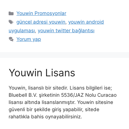
Kategoriler
Youwin Promosyonlar
Etiketler
güncel adresi youwin
,
youwin android
uygulaması
,
youwin twitter bağlantısı
Yorum yap
Youwin Lisans
Youwin, lisanslı bir sitedir. Lisans bilgileri ise;
Bluebell B.V. şirketinin 5536/JAZ Nolu Curacao
lisansı altında lisanslanmıştır. Youwin sitesine
güvenli bir şekilde giriş yapabilir, sitede
rahatlıkla bahis oynayabilirsiniz.