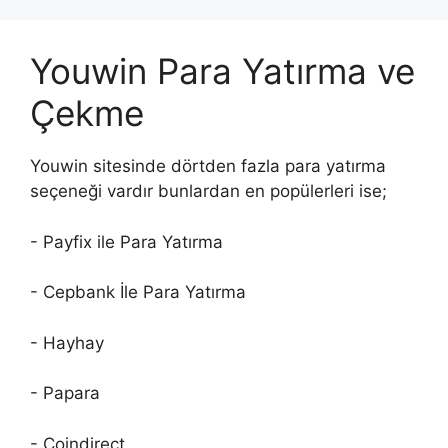
Youwin Para Yatırma ve
Çekme
Youwin sitesinde dörtden fazla para yatırma
seçeneği vardır bunlardan en popülerleri ise;
- Payfix ile Para Yatırma
- Cepbank İle Para Yatırma
- Hayhay
- Papara
- Coindirect