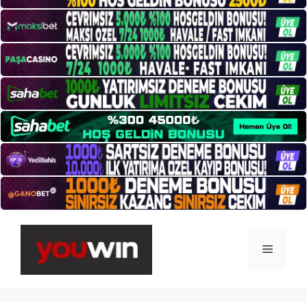
İçeriğe
atla
Menü