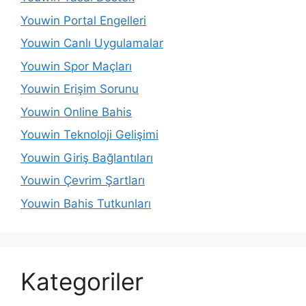
Youwin Portal Engelleri
Youwin Canlı Uygulamalar
Youwin Spor Maçları
Youwin Erişim Sorunu
Youwin Online Bahis
Youwin Teknoloji Gelişimi
Youwin Giriş Bağlantıları
Youwin Çevrim Şartları
Youwin Bahis Tutkunları
Kategoriler