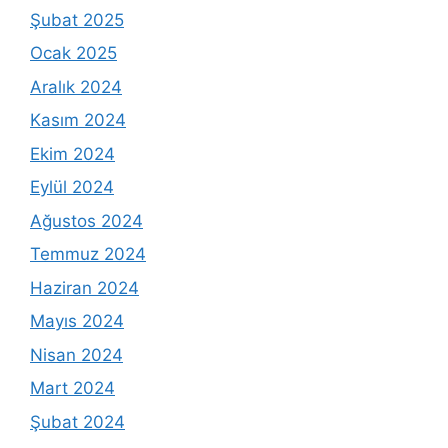
Şubat 2025
Ocak 2025
Aralık 2024
Kasım 2024
Ekim 2024
Eylül 2024
Ağustos 2024
Temmuz 2024
Haziran 2024
Mayıs 2024
Nisan 2024
Mart 2024
Şubat 2024