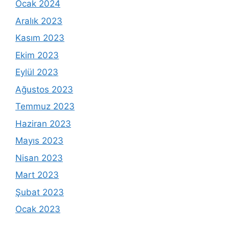
Ocak 2024
Aralık 2023
Kasım 2023
Ekim 2023
Eylül 2023
Ağustos 2023
Temmuz 2023
Haziran 2023
Mayıs 2023
Nisan 2023
Mart 2023
Şubat 2023
Ocak 2023