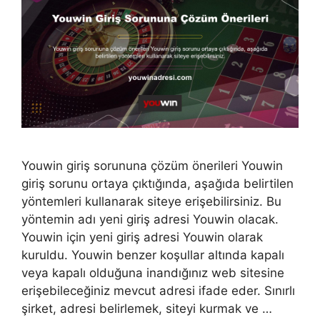
Youwin giriş sorununa çözüm önerileri Youwin
giriş sorunu ortaya çıktığında, aşağıda belirtilen
yöntemleri kullanarak siteye erişebilirsiniz. Bu
yöntemin adı yeni giriş adresi Youwin olacak.
Youwin için yeni giriş adresi Youwin olarak
kuruldu. Youwin benzer koşullar altında kapalı
veya kapalı olduğuna inandığınız web sitesine
erişebileceğiniz mevcut adresi ifade eder. Sınırlı
şirket, adresi belirlemek, siteyi kurmak ve …