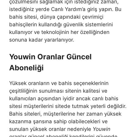
çözülmesini sağlamak için istediğiniz zaman,
istediğiniz yerde Canlı Yardım’a giriş yapın. Bu
bahis sitesi, dünya çapındaki çevrimiçi
bahisçilerin kullandığı güvenlik sistemlerini
kullanıyor ve teknolojinin her özelliğinden
sonuna kadar yararlanıyor.
Youwin Oranlar Güncel
Aboneliği
Yüksek oranların ve bahis seçeneklerinin
çeşitliliğinin sunulması sitenin kalitesi ve
kullanıcıları açısından iyidir ancak canlı bahis
sitesi müşterilerini sitede tutmak yeterli değildir.
Bahis siteleri, müşterilerine her zaman yüksek
kazanma şansına sahip olabilecekleri ve
sunulan yüksek oranlar nedeniyle
Youwin
oranlar güncel aboneliği
kendilerini güvende