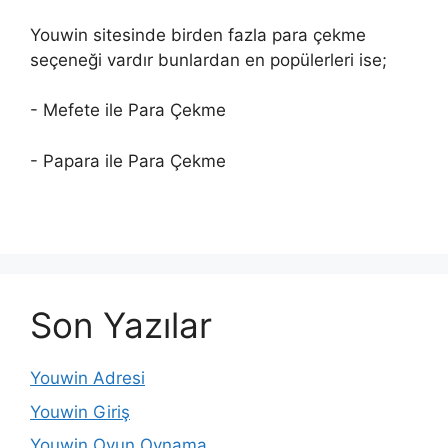
Youwin sitesinde birden fazla para çekme
seçeneği vardır bunlardan en popülerleri ise;
- Mefete ile Para Çekme
- Papara ile Para Çekme
Son Yazılar
Youwin Adresi
Youwin Giriş
Youwin Oyun Oynama