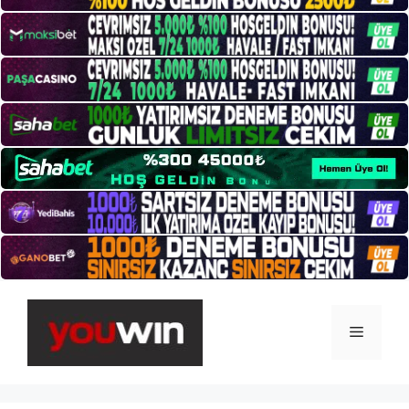
İçeriğe
atla
Menü