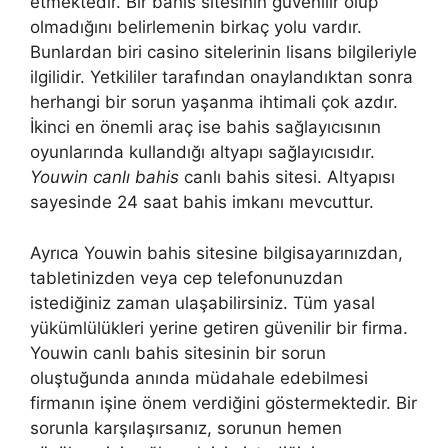
etmektedir. Bir bahis sitesinin güvenilir olup
olmadığını belirlemenin birkaç yolu vardır.
Bunlardan biri casino sitelerinin lisans bilgileriyle
ilgilidir. Yetkililer tarafından onaylandıktan sonra
herhangi bir sorun yaşanma ihtimali çok azdır.
İkinci en önemli araç ise bahis sağlayıcısının
oyunlarında kullandığı altyapı sağlayıcısıdır.
Youwin canlı bahis
canlı bahis sitesi. Altyapısı
sayesinde 24 saat bahis imkanı mevcuttur.
Ayrıca Youwin bahis sitesine bilgisayarınızdan,
tabletinizden veya cep telefonunuzdan
istediğiniz zaman ulaşabilirsiniz. Tüm yasal
yükümlülükleri yerine getiren güvenilir bir firma.
Youwin canlı bahis sitesinin bir sorun
oluştuğunda anında müdahale edebilmesi
firmanın işine önem verdiğini göstermektedir. Bir
sorunla karşılaşırsanız, sorunun hemen