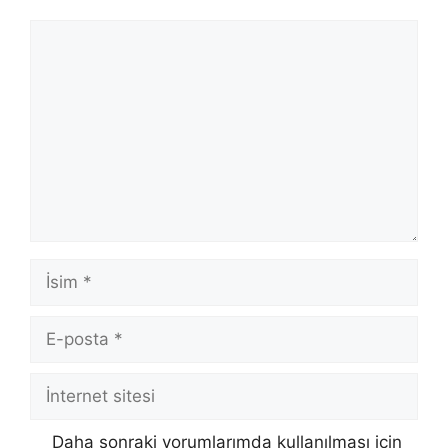
Yorum
İsim
E-
posta
İnternet
sitesi
Daha sonraki yorumlarımda kullanılması için