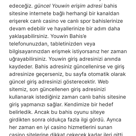
edeceğiz.
güncel Youwin erişim adresi
bahis
sitesine internete bağlı herhangi bir kanaldan
erişerek canlı casino ve canlı spor bahislerinize
devam edebilir ve hayallerinize bir adım daha
yaklaşabilirsiniz. Youwin Bahis’e
telefonunuzdan, tabletinizden veya
bilgisayarınızdan erişmek istiyorsanız her zaman
uğrayabilirsiniz. Youwin giriş adresinizi anında
kaydeder. Bahis adresiniz güncellenirse ve giriş
adresinize geçerseniz, bu sayfa otomatik olarak
güncel giriş adresinizi gösterecektir. Web
sitemiz, son güncellenen giriş adresinizi
kullanarak istediğiniz zaman canlı bahis sitesine
giriş yapmanızı sağlar. Kendimize bir hedef
belirledik. Ancak bu bahis oyunu siteye
girdikten sonra oldukça fazla ilgi gördü. Ayrıca
her zaman en iyi casino hizmetlerini sunan
casino sitelerine dikkat çekecek kadar ileri gitti.