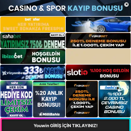
×
Youwin GİRİŞ İÇİN TIKLAYINIZ!