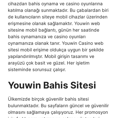
cihazdan bahis oynama ve casino oyunlarına
katılma olanağı sunmaktadır. Bu çabalardan biri
de kullanıcıların siteye mobil cihazlar üzerinden
erişmesine olanak sağlamaktır. Youwin web
sitesine mobil bağlantı, günün her saatinde
bahis oynamanıza ve casino oyunları
oynamanıza olanak tanır. Youwin Casino web
sitesi mobil erişime oldukça uygun bir şekilde
yapılandırılmıştır. Mobil girişin tasarımı ve
arayüzü çok basit ve güzel. Her işletim
sisteminde sorunsuz çalışır.
Youwin Bahis Sitesi
Ülkemizde birçok güvenilir bahis sitesi
bulunmaktadır. Bu sayfaların güncel ve güvenilir
olmasını sağlamaya çalışıyoruz. Her promosyon