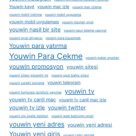
Youwin kayıt
youwin maç izle
youwin maç izleme
youwin mobil i̇ndirme
youwin mobil uygulama
youwin mobil uygulaması
youwin müşteri girdi
youwin nasil bir site
youwin nasıl ödeme yapıyor
youwin oyun altyapısı
youwin para kazanmak
Youwin para yatırma
Youwin Para Çekme
youwin poker oyunları
youwin promosyon
youwin sitesi
youwin sitesi güvenilir mi
youwin spor bahis sitesi
youwin telegram
youwin sürekli büyüme
youwin tv
youwin turnuvası ücretsiz yayınlar
youwin tv canli maç
youwin tv canli maç izle
youwin tv izle
youwin twitter
youwin vip üyelik ödülleri
youwin web bahisinin iptali
youwin yeni adres
youwin yeni adresi
Youwin yeni giriş
youwin çağrı destek