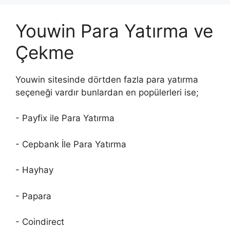
Youwin Para Yatırma ve
Çekme
Youwin sitesinde dörtden fazla para yatırma
seçeneği vardır bunlardan en popülerleri ise;
- Payfix ile Para Yatırma
- Cepbank İle Para Yatırma
- Hayhay
- Papara
- Coindirect