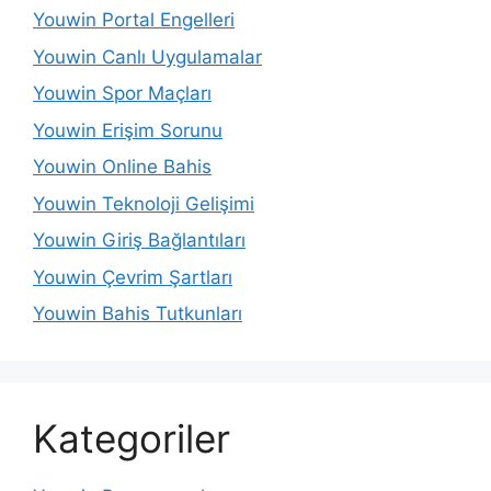
Youwin Portal Engelleri
Youwin Canlı Uygulamalar
Youwin Spor Maçları
Youwin Erişim Sorunu
Youwin Online Bahis
Youwin Teknoloji Gelişimi
Youwin Giriş Bağlantıları
Youwin Çevrim Şartları
Youwin Bahis Tutkunları
Kategoriler