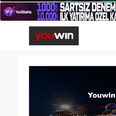
İçeriğe
atla