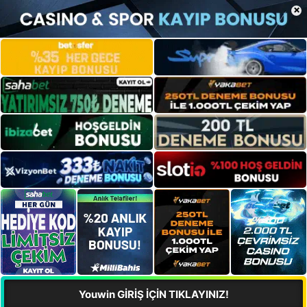
×
Youwin GİRİŞ İÇİN TIKLAYINIZ!