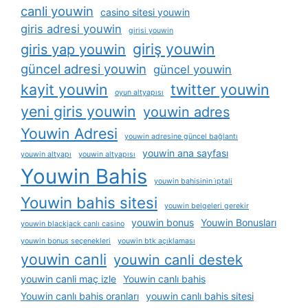
canli youwin
casino sitesi youwin
giris adresi youwin
girisi youwin
giriş youwin
giris yap youwin
güncel adresi youwin
güncel youwin
kayit youwin
twitter youwin
oyun altyapısı
yeni giris youwin
youwin adres
Youwin Adresi
youwin adresine güncel bağlantı
youwin ana sayfası
youwin altyapı
youwin altyapısı
Youwin Bahis
youwin bahisinin i̇ptali
Youwin bahis sitesi
youwin belgeleri gerekir
youwin bonus
Youwin Bonusları
youwin blackjack canlı casino
youwin bonus seçenekleri
youwin btk açıklaması
youwin canli
youwin canli destek
youwin canli maç izle
Youwin canlı bahis
Youwin canlı bahis oranları
youwin canlı bahis sitesi