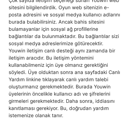
Çok sayıda iletişim seçeneği sunan Youwin web
sitesini bilgilendirdik. Oyun web sitenizin e-
posta adresini ve sosyal medya kullanıcı adlarını
burada bulabilirsiniz. Ancak bahis sitesini
bulamayanlar için sosyal ağ profillerine
bağlantılar da bulunmaktadır. Bu bağlantılar sizi
sosyal medya adreslerimize götürecektir.
Youwin iletişim canlı desteği aynı zamanda bir
iletişim aracıdır. Bu iletişim yöntemini
kullanabilmeniz için üye olmanız gerektiğini
söyledi. Üye olduktan sonra ana sayfadaki Canlı
Yardım linkine tıklayarak canlı yardım talebi
oluşturmanız gerekmektedir. Burada Youwin
üyelerinin öncelikle kullanıcı adı ve şifrelerini
girmeleri gerekmektedir. Daha sonra, iddiasını
kanıtlaması gerekiyor. Bu, doğrudan yardım
istemenize olanak tanır.