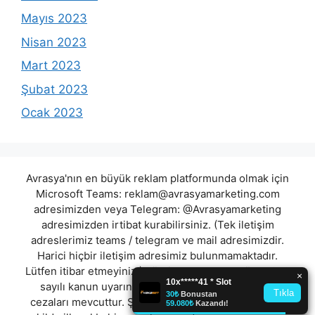
Mayıs 2023
Nisan 2023
Mart 2023
Şubat 2023
Ocak 2023
Avrasya'nın en büyük reklam platformunda olmak için
Microsoft Teams:
reklam@avrasyamarketing.com
adresimizden veya Telegram: @Avrasyamarketing
adresimizden irtibat kurabilirsiniz. (Tek iletişim
adreslerimiz teams / telegram ve mail adresimizdir.
Harici hiçbir iletişim adresimiz bulunmamaktadır.
Lütfen itibar etmeyiniz.) Türkiye yasalarına göre 7258
sayılı kanun uyarınca yasa dışı bahis oynamanın
cezaları mevcuttur. Şu an bulunduğunuz site hiç bir