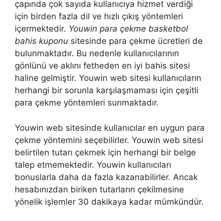
çapında çok sayıda kullanıcıya hizmet verdiği
için birden fazla dil ve hızlı çıkış yöntemleri
içermektedir.
Youwin para çekme basketbol
bahis kuponu
sitesinde para çekme ücretleri de
bulunmaktadır. Bu nedenle kullanıcılarının
gönlünü ve aklını fetheden en iyi bahis sitesi
haline gelmiştir. Youwin web sitesi kullanıcıların
herhangi bir sorunla karşılaşmaması için çeşitli
para çekme yöntemleri sunmaktadır.
Youwin web sitesinde kullanıcılar en uygun para
çekme yöntemini seçebilirler. Youwin web sitesi
belirtilen tutarı çekmek için herhangi bir belge
talep etmemektedir. Youwin kullanıcıları
bonuslarla daha da fazla kazanabilirler. Ancak
hesabınızdan biriken tutarların çekilmesine
yönelik işlemler 30 dakikaya kadar mümkündür.