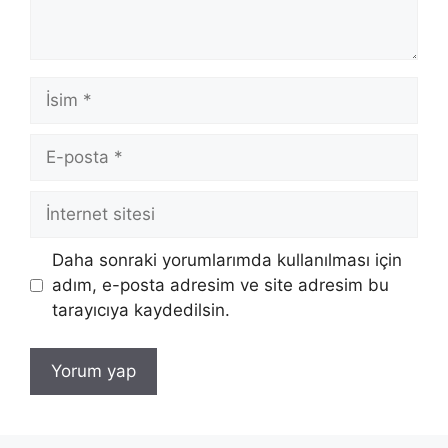
İsim
E-
posta
İnternet
sitesi
Daha sonraki yorumlarımda kullanılması için
adım, e-posta adresim ve site adresim bu
tarayıcıya kaydedilsin.