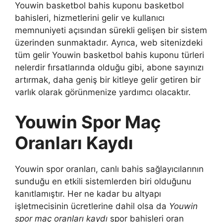
Youwin basketbol bahis kuponu basketbol
bahisleri, hizmetlerini gelir ve kullanıcı
memnuniyeti açısından sürekli gelişen bir sistem
üzerinden sunmaktadır. Ayrıca, web sitenizdeki
tüm gelir Youwin basketbol bahis kuponu türleri
nelerdir fırsatlarında olduğu gibi, abone sayınızı
artırmak, daha geniş bir kitleye gelir getiren bir
varlık olarak görünmenize yardımcı olacaktır.
Youwin Spor Maç
Oranları Kaydı
Youwin spor oranları, canlı bahis sağlayıcılarının
sunduğu en etkili sistemlerden biri olduğunu
kanıtlamıştır. Her ne kadar bu altyapı
işletmecisinin ücretlerine dahil olsa da
Youwin
spor maç oranları kaydı
spor bahisleri oran