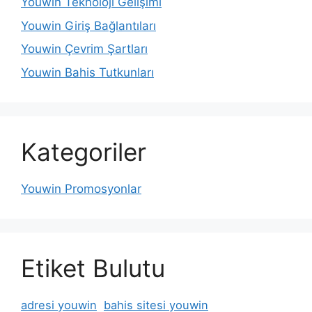
Youwin Teknoloji Gelişimi
Youwin Giriş Bağlantıları
Youwin Çevrim Şartları
Youwin Bahis Tutkunları
Kategoriler
Youwin Promosyonlar
Etiket Bulutu
adresi youwin
bahis sitesi youwin