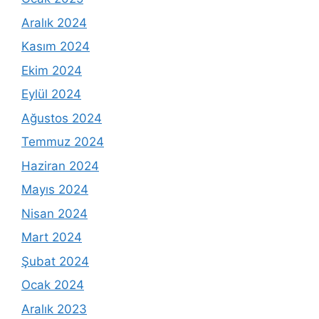
Aralık 2024
Kasım 2024
Ekim 2024
Eylül 2024
Ağustos 2024
Temmuz 2024
Haziran 2024
Mayıs 2024
Nisan 2024
Mart 2024
Şubat 2024
Ocak 2024
Aralık 2023