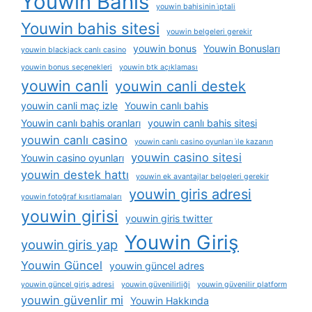
Youwin Bahis
youwin bahisinin i̇ptali
Youwin bahis sitesi
youwin belgeleri gerekir
youwin bonus
Youwin Bonusları
youwin blackjack canlı casino
youwin bonus seçenekleri
youwin btk açıklaması
youwin canli
youwin canli destek
youwin canli maç izle
Youwin canlı bahis
Youwin canlı bahis oranları
youwin canlı bahis sitesi
youwin canlı casino
youwin canlı casino oyunları i̇le kazanın
youwin casino sitesi
Youwin casino oyunları
youwin destek hattı
youwin ek avantajlar belgeleri gerekir
youwin giris adresi
youwin fotoğraf kısıtlamaları
youwin girisi
youwin giris twitter
Youwin Giriş
youwin giris yap
Youwin Güncel
youwin güncel adres
youwin güncel giriş adresi
youwin güvenilirliği
youwin güvenilir platform
youwin güvenlir mi
Youwin Hakkında