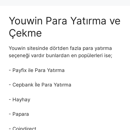
Youwin Para Yatırma ve
Çekme
Youwin sitesinde dörtden fazla para yatırma
seçeneği vardır bunlardan en popülerleri ise;
- Payfix ile Para Yatırma
- Cepbank İle Para Yatırma
- Hayhay
- Papara
- Coindirect