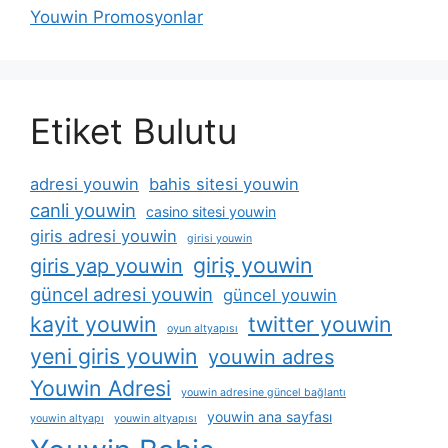
Youwin Promosyonlar
Etiket Bulutu
adresi youwin
bahis sitesi youwin
canli youwin
casino sitesi youwin
giris adresi youwin
girisi youwin
giriş youwin
giris yap youwin
güncel adresi youwin
güncel youwin
kayit youwin
twitter youwin
oyun altyapısı
yeni giris youwin
youwin adres
Youwin Adresi
youwin adresine güncel bağlantı
youwin ana sayfası
youwin altyapı
youwin altyapısı