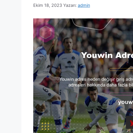
Ekim 18, 2023
Yazarı:
admin