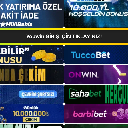
Youwin GİRİŞ İÇİN TIKLAYINIZ!