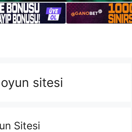
oyun sitesi
un Sitesi