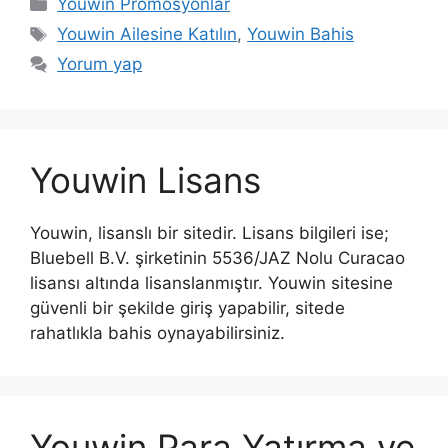
Kategoriler
Youwin Promosyonlar
Etiketler
Youwin Ailesine Katılın
,
Youwin Bahis
Yorum yap
Youwin Lisans
Youwin, lisanslı bir sitedir. Lisans bilgileri ise;
Bluebell B.V. şirketinin 5536/JAZ Nolu Curacao
lisansı altında lisanslanmıştır. Youwin sitesine
güvenli bir şekilde giriş yapabilir, sitede
rahatlıkla bahis oynayabilirsiniz.
Youwin Para Yatırma ve