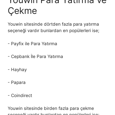
Çekme
Youwin sitesinde dörtden fazla para yatırma
seçeneği vardır bunlardan en popülerleri ise;
- Payfix ile Para Yatırma
- Cepbank İle Para Yatırma
- Hayhay
- Papara
- Coindirect
Youwin sitesinde birden fazla para çekme
seçeneği vardır bunlardan en popülerleri ise;