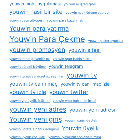
youwin mobil uygulaması
youwin müşteri girdi
youwin nasil bir site
youwin nasıl ödeme yapıyor
youwin oyun altyapısı
youwin para kazanmak
Youwin para yatırma
Youwin Para Çekme
youwin poker oyunları
youwin promosyon
youwin sitesi
youwin sitesi güvenilir mi
youwin spor bahis sitesi
youwin telegram
youwin sürekli büyüme
youwin tv
youwin turnuvası ücretsiz yayınlar
youwin tv canli maç
youwin tv canli maç izle
youwin tv izle
youwin twitter
youwin vip üyelik ödülleri
youwin web bahisinin iptali
youwin yeni adres
youwin yeni adresi
Youwin yeni giriş
youwin çağrı destek
Youwin üyelik
youwin ücretsiz bahis döngüsü
youwin üyelik koşulları
youwin üyeliğinin sonlandırılması