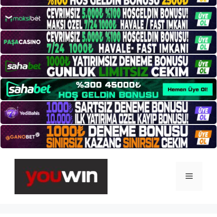
İçeriğe
atla
Menü