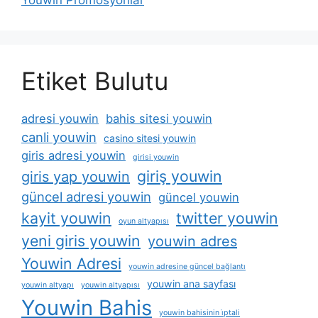
Etiket Bulutu
adresi youwin
bahis sitesi youwin
canli youwin
casino sitesi youwin
giris adresi youwin
girisi youwin
giriş youwin
giris yap youwin
güncel adresi youwin
güncel youwin
kayit youwin
twitter youwin
oyun altyapısı
yeni giris youwin
youwin adres
Youwin Adresi
youwin adresine güncel bağlantı
youwin ana sayfası
youwin altyapı
youwin altyapısı
Youwin Bahis
youwin bahisinin i̇ptali