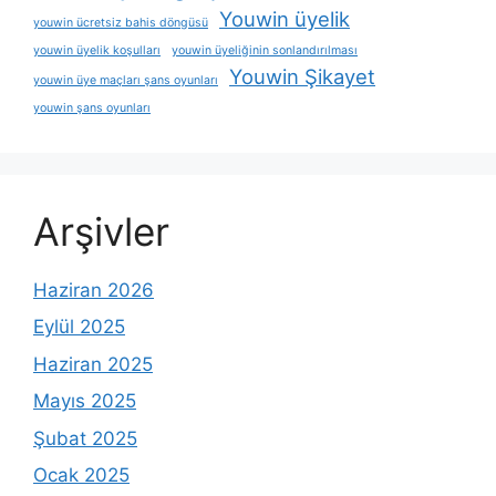
Youwin üyelik
youwin ücretsiz bahis döngüsü
youwin üyelik koşulları
youwin üyeliğinin sonlandırılması
Youwin Şikayet
youwin üye maçları şans oyunları
youwin şans oyunları
Arşivler
Haziran 2026
Eylül 2025
Haziran 2025
Mayıs 2025
Şubat 2025
Ocak 2025