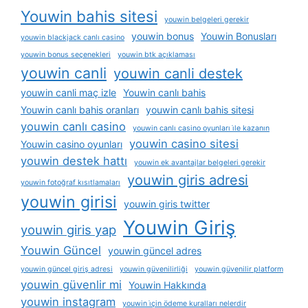
Youwin bahis sitesi
youwin belgeleri gerekir
youwin bonus
Youwin Bonusları
youwin blackjack canlı casino
youwin bonus seçenekleri
youwin btk açıklaması
youwin canli
youwin canli destek
youwin canli maç izle
Youwin canlı bahis
Youwin canlı bahis oranları
youwin canlı bahis sitesi
youwin canlı casino
youwin canlı casino oyunları i̇le kazanın
youwin casino sitesi
Youwin casino oyunları
youwin destek hattı
youwin ek avantajlar belgeleri gerekir
youwin giris adresi
youwin fotoğraf kısıtlamaları
youwin girisi
youwin giris twitter
Youwin Giriş
youwin giris yap
Youwin Güncel
youwin güncel adres
youwin güncel giriş adresi
youwin güvenilirliği
youwin güvenilir platform
youwin güvenlir mi
Youwin Hakkında
youwin instagram
youwin i̇çin ödeme kuralları nelerdir