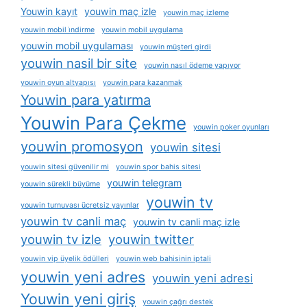
Youwin kayıt
youwin maç izle
youwin maç izleme
youwin mobil i̇ndirme
youwin mobil uygulama
youwin mobil uygulaması
youwin müşteri girdi
youwin nasil bir site
youwin nasıl ödeme yapıyor
youwin oyun altyapısı
youwin para kazanmak
Youwin para yatırma
Youwin Para Çekme
youwin poker oyunları
youwin promosyon
youwin sitesi
youwin sitesi güvenilir mi
youwin spor bahis sitesi
youwin telegram
youwin sürekli büyüme
youwin tv
youwin turnuvası ücretsiz yayınlar
youwin tv canli maç
youwin tv canli maç izle
youwin tv izle
youwin twitter
youwin vip üyelik ödülleri
youwin web bahisinin iptali
youwin yeni adres
youwin yeni adresi
Youwin yeni giriş
youwin çağrı destek