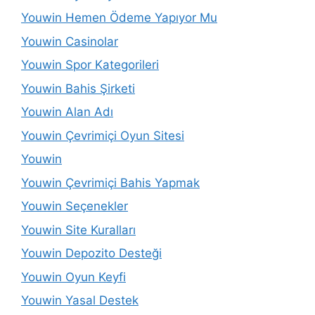
Youwin Hemen Ödeme Yapıyor Mu
Youwin Casinolar
Youwin Spor Kategorileri
Youwin Bahis Şirketi
Youwin Alan Adı
Youwin Çevrimiçi Oyun Sitesi
Youwin
Youwin Çevrimiçi Bahis Yapmak
Youwin Seçenekler
Youwin Site Kuralları
Youwin Depozito Desteği
Youwin Oyun Keyfi
Youwin Yasal Destek