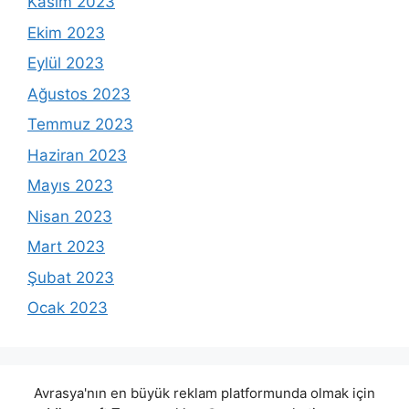
Kasım 2023
Ekim 2023
Eylül 2023
Ağustos 2023
Temmuz 2023
Haziran 2023
Mayıs 2023
Nisan 2023
Mart 2023
Şubat 2023
Ocak 2023
Avrasya'nın en büyük reklam platformunda olmak için