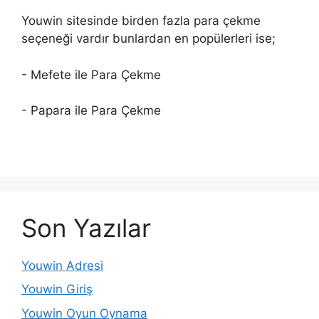
Youwin sitesinde birden fazla para çekme
seçeneği vardır bunlardan en popülerleri ise;
- Mefete ile Para Çekme
- Papara ile Para Çekme
Son Yazılar
Youwin Adresi
Youwin Giriş
Youwin Oyun Oynama