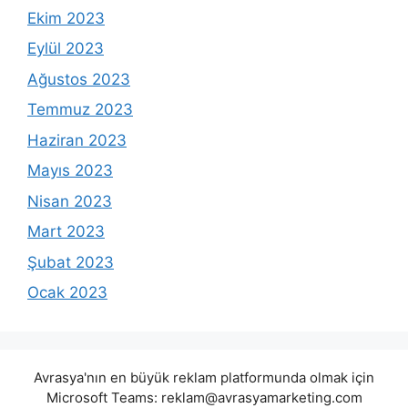
Ekim 2023
Eylül 2023
Ağustos 2023
Temmuz 2023
Haziran 2023
Mayıs 2023
Nisan 2023
Mart 2023
Şubat 2023
Ocak 2023
Avrasya'nın en büyük reklam platformunda olmak için
Microsoft Teams:
reklam@avrasyamarketing.com