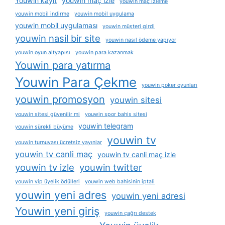
Youwin kayıt
youwin maç izle
youwin maç izleme
youwin mobil i̇ndirme
youwin mobil uygulama
youwin mobil uygulaması
youwin müşteri girdi
youwin nasil bir site
youwin nasıl ödeme yapıyor
youwin oyun altyapısı
youwin para kazanmak
Youwin para yatırma
Youwin Para Çekme
youwin poker oyunları
youwin promosyon
youwin sitesi
youwin sitesi güvenilir mi
youwin spor bahis sitesi
youwin telegram
youwin sürekli büyüme
youwin tv
youwin turnuvası ücretsiz yayınlar
youwin tv canli maç
youwin tv canli maç izle
youwin tv izle
youwin twitter
youwin vip üyelik ödülleri
youwin web bahisinin iptali
youwin yeni adres
youwin yeni adresi
Youwin yeni giriş
youwin çağrı destek